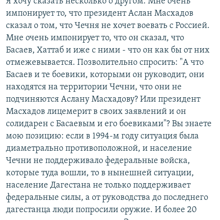
Я хочу сказать несколько о другом. Мне очень
импонирует то, что президент Аслан Масхадов
сказал о том, что Чечня не хочет воевать с Россией.
Мне очень импонирует то, что он сказал, что
Басаев, Хаттаб и иже с ними - что он как бы от них
отмежевывается. Позволительно спросить: "А что
Басаев и те боевики, которыми он руководит, они
находятся на территории Чечни, что они не
подчиняются Аслану Масхадову? Или президент
Масхадов лицемерит в своих заявлений и он
солидарен с Басаевым и его боевиками"? Вы знаете
мою позицию: если в 1994-м году ситуация была
диаметрально противоположной, и население
Чечни не поддерживало федеральные войска,
которые туда вошли, то в нынешней ситуации,
население Дагестана не только поддерживает
федеральные силы, а от руководства до последнего
дагестанца люди попросили оружие. И более 20