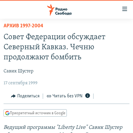
Ссылки
для
упрощенного
АРХИВ 1997-2004
ПРОГРАММЫ
доступа
Совет Федерации обсуждает
ПОДКАСТЫ
Вернуться
Северный Кавказ. Чечню
к
АВТОРСКИЕ ПРОЕКТЫ
продолжают бомбить
основному
ЦИТАТЫ СВОБОДЫ
содержанию
Савик Шустер
Вернутся
МНЕНИЯ
к
17 сентября 1999
КУЛЬТУРА
главной
навигации
IDEL.РЕАЛИИ
Поделиться
Читать без VPN
Вернутся
КАВКАЗ.РЕАЛИИ
к
Приоритетный источник в Google
СЕВЕР.РЕАЛИИ
поиску
Ведущий программы "Liberty Live" Савик Шустер
СИБИРЬ.РЕАЛИИ