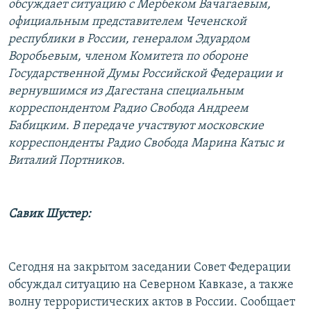
обсуждает ситуацию с Мербеком Вачагаевым,
РАСПИСАНИЕ ВЕЩАНИЯ
официальным представителем Чеченской
ПОДПИШИТЕСЬ НА РАССЫЛКУ
республики в России, генералом Эдуардом
Воробьевым, членом Комитета по обороне
Государственной Думы Российской Федерации и
СОЦИАЛЬНЫЕ СЕТИ
вернувшимся из Дагестана специальным
корреспондентом Радио Свобода Андреем
Бабицким. В передаче участвуют московские
корреспонденты Радио Свобода Марина Катыс и
Виталий Портников.
Все сайты РСЕ/РС
Савик Шустер:
Сегодня на закрытом заседании Совет Федерации
обсуждал ситуацию на Северном Кавказе, а также
волну террористических актов в России. Сообщает