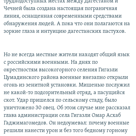
труднодоступных местах между Дагестаном и
Чечней была создана настоящая пограничная
линия, оснащенная современными средствами
обнаружения людей. А пока что они полагаются на
зоркие глаза и интуицию дагестанских пастухов.
Но не всегда местные жители находят общий язык
с российскими военными. На днях по
окрестностям высокогорного селения Гигазли
Цумадинского района военные внезапно открыли
огонь из зенитной установки. Мишенью послужил
не какой-то подозрительный отряд, а пасущийся
скот. Удар пришелся по сельскому стаду, было
уничтожено 30 овец. Об этом случае мне рассказал
глава администрации села Гигазли Омар Асхаб
Гаджимагомедов. Он недоумевал: почему военные
решили нанести урон и без того бедному горному