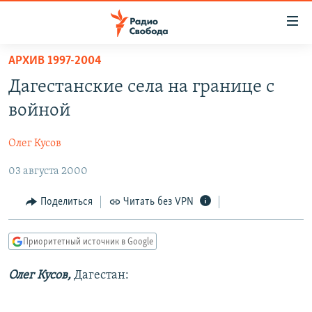
Ссылки
для
упрощенного
АРХИВ 1997-2004
ПРОГРАММЫ
доступа
Дагестанские села на границе с
ПОДКАСТЫ
Вернуться
войной
к
АВТОРСКИЕ ПРОЕКТЫ
основному
Олег Кусов
ЦИТАТЫ СВОБОДЫ
содержанию
Вернутся
03 августа 2000
МНЕНИЯ
к
КУЛЬТУРА
Поделиться
Читать без VPN
главной
навигации
IDEL.РЕАЛИИ
Вернутся
Приоритетный источник в Google
КАВКАЗ.РЕАЛИИ
к
СЕВЕР.РЕАЛИИ
Олег Кусов,
Дагестан:
поиску
СИБИРЬ.РЕАЛИИ