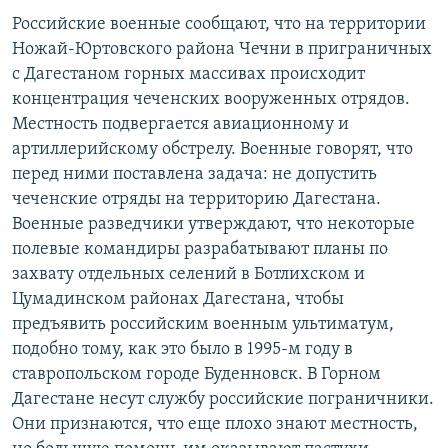
РАСПИСАНИЕ ВЕЩАНИЯ
Российские военные сообщают, что на территории
Ножай-Юртовского района Чечни в приграничных
ПОДПИШИТЕСЬ НА РАССЫЛКУ
с Дагестаном горных массивах происходит
концентрация чеченских вооруженных отрядов.
СОЦИАЛЬНЫЕ СЕТИ
Местность подвергается авиационному и
артиллерийскому обстрелу. Военные говорят, что
перед ними поставлена задача: не допустить
чеченские отряды на территорию Дагестана.
Военные разведчики утверждают, что некоторые
Все сайты РСЕ/РС
полевые командиры разрабатывают планы по
захвату отдельных селений в Ботлихском и
Цумадинском районах Дагестана, чтобы
предъявить российским военным ультиматум,
подобно тому, как это было в 1995-м году в
ставропольском городе Буденновск. В Горном
Дагестане несут службу российские пограничники.
Они признаются, что еще плохо знают местность,