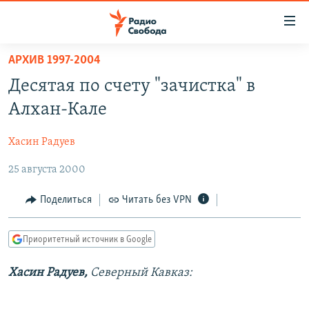
Ссылки
для
упрощенного
АРХИВ 1997-2004
ПРОГРАММЫ
доступа
Десятая по счету "зачистка" в
ПОДКАСТЫ
Вернуться
Алхан-Кале
к
АВТОРСКИЕ ПРОЕКТЫ
основному
Хасин Радуев
ЦИТАТЫ СВОБОДЫ
содержанию
Вернутся
25 августа 2000
МНЕНИЯ
к
КУЛЬТУРА
Поделиться
Читать без VPN
главной
навигации
IDEL.РЕАЛИИ
Вернутся
Приоритетный источник в Google
КАВКАЗ.РЕАЛИИ
к
СЕВЕР.РЕАЛИИ
Хасин Радуев,
Северный Кавказ:
поиску
СИБИРЬ.РЕАЛИИ