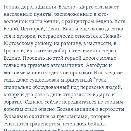
РАСПИСАНИЕ ВЕЩАНИЯ
Горная дорога Дышни-Ведено - Дарго связывает
населенные пункты, расположенные в юго-
ПОДПИШИТЕСЬ НА РАССЫЛКУ
восточной части Чечни, с райцентром Ведено. Хотя
Беной, Центорой, Тазин-Кала и еще около десятка
СОЦИАЛЬНЫЕ СЕТИ
сел и хуторов, географически относятся к Ножай-
Юртовскому району, на равнину, в частности, в
Грозный, их жители добираются именно через
Ведено. Проехать по этой горной дороге можно
только на грузовых автомашинах. Автобусы и
Все сайты РСЕ/РС
легковые машины здесь не проходят. В последние
годы даже существовал маршрутный "Урал",
специально оборудованный под перевозку людей,
который два раза в день отправлялся в Дарго и
обратно. Однако, сейчас передвигаться по горным
дорогам стало опасно. Боевая авиация и вертолеты
буквально охотятся за грузовиками, которые
считаются транспортом чеченских бойцов.