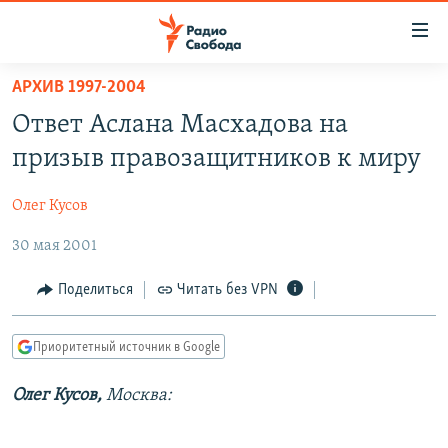
Ссылки
для
упрощенного
АРХИВ 1997-2004
ПРОГРАММЫ
доступа
Ответ Аслана Масхадова на
ПОДКАСТЫ
Вернуться
призыв правозащитников к миру
к
АВТОРСКИЕ ПРОЕКТЫ
основному
Олег Кусов
ЦИТАТЫ СВОБОДЫ
содержанию
Вернутся
30 мая 2001
МНЕНИЯ
к
КУЛЬТУРА
Поделиться
Читать без VPN
главной
навигации
IDEL.РЕАЛИИ
Вернутся
Приоритетный источник в Google
КАВКАЗ.РЕАЛИИ
к
СЕВЕР.РЕАЛИИ
Олег Кусов,
Москва:
поиску
СИБИРЬ.РЕАЛИИ