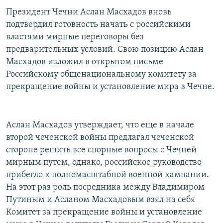
РАСПИСАНИЕ ВЕЩАНИЯ
Президент Чечни Аслан Масхадов вновь
подтвердил готовность начать с российскими
ПОДПИШИТЕСЬ НА РАССЫЛКУ
властями мирные переговоры без
предварительных условий. Свою позицию Аслан
СОЦИАЛЬНЫЕ СЕТИ
Масхадов изложил в открытом письме
Российскому общенациональному комитету за
прекращение войны и установление мира в Чечне.
Все сайты РСЕ/РС
Аслан Масхадов утверждает, что еще в начале
второй чеченской войны предлагал чеченской
стороне решить все спорные вопросы с Чечней
мирным путем, однако, российское руководство
прибегло к полномасштабной военной кампании.
На этот раз роль посредника между Владимиром
Путиным и Асланом Масхадовым взял на себя
Комитет за прекращение войны и установление