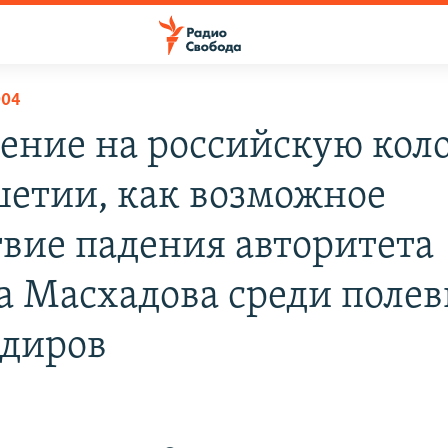
004
ение на российскую кол
етии, как возможное
твие падения авторитета
а Масхадова среди поле
диров