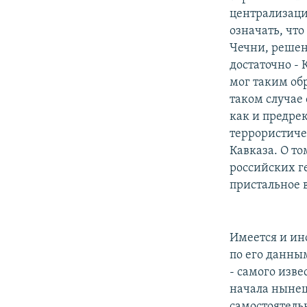
централизаци
означать, чт
Чечни, решен
достаточно -
мог таким об
таком случае
как и предре
террористиче
Кавказа. О т
российских г
пристальное 
Имеется и ино
по его данны
- самого изве
начала нынеш
самостоятельн