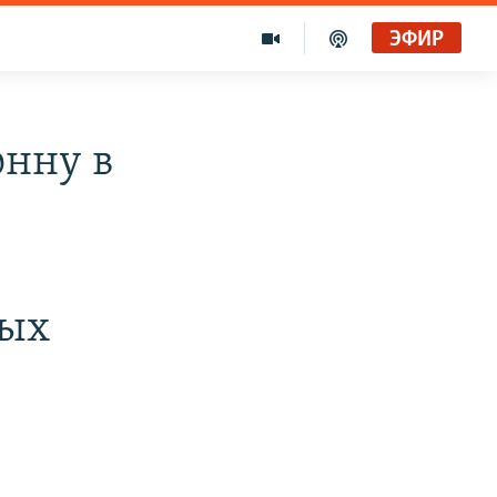
ЭФИР
онну в
вых