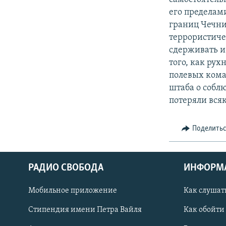
его пределам
границ Чечни
террористиче
сдерживать и
того, как ру
полевых кома
штаба о собл
потеряли вся
Поделить
РАДИО СВОБОДА
ИНФОРМ
Мобильное приложение
Как слушат
СОЦИАЛЬНЫЕ СЕТИ
Стипендия имени Петра Вайля
Как обойти