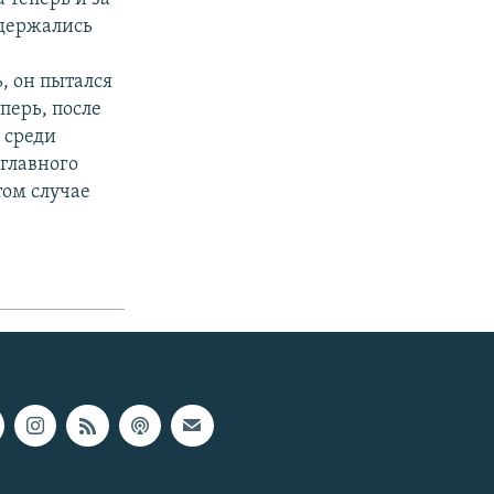
 держались
, он пытался
перь, после
 среди
главного
том случае