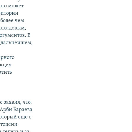
это может
ритории
 более чем
Масхадовым,
ргументов. В
в дальнейшем,
ерного
акция
атить
 заявил, что,
 Арби Бараева
который еще с
степени
 теперь и за