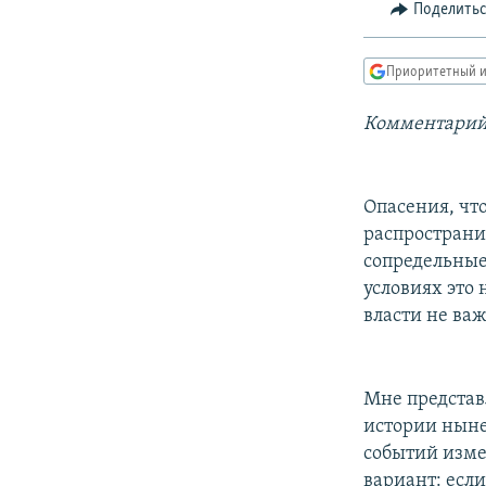
РАСПИСАНИЕ ВЕЩАНИЯ
Поделить
ПОДПИШИТЕСЬ НА РАССЫЛКУ
Приоритетный и
Комментарий
Опасения, чт
распространи
сопредельные
условиях это
власти не ва
Мне представ
истории ныне
событий изме
вариант: есл