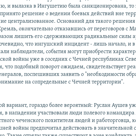
ю, и вылазка в Ингушетию была санкционирована, то 
о принято решение о ведении боевых действий вне тер
ие централизованное. Оснований для такого решения
 Кремль, окончательно отказавшись от переговоров с 
разом лишить его сдерживающих радикальные силы а
 очевидно, что ингушский инцидент - лишь начало, и 
кали наблюдатели, события могут приобрести характер
ской войны уже в соседних с Чечней республиках Сев
ом, что подобный поворот ожидаем, свидетельствует ре
енералов, поспешивших заявить о "необходимости обр
внимание на сопредельные с Чечней территории".
й вариант, гораздо более вероятный: Руслан Аушев уже
м, в нападении участвовали люди полевого командира
стного чеченского похитителя людей и работорговца, 
ней войны предпочитал действовать в значительной 
о. Такие отряды также существуют в зоне конфликта, а