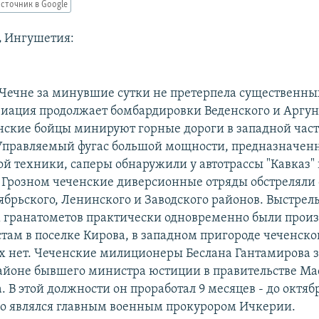
сточник в Google
,
Ингушетия:
 Чечне за минувшие сутки не претерпела существенн
виация продолжает бомбардировки Веденского и Аргун
нские бойцы минируют горные дороги в западной час
Управляемый фугас большой мощности, предназначен
й техники, саперы обнаружили у автотрассы "Кавказ" 
 Грозном чеченские диверсионные отряды обстреляли
брьского, Ленинского и Заводского районов. Выстрел
 гранатометов практически одновременно были произ
стам в поселке Кирова, в западном пригороде чеченско
 нет. Чеченские милиционеры Беслана Гантамирова 
йоне бывшего министра юстиции в правительстве Ма
 В этой должности он проработал 9 месяцев - до октябр
того являлся главным военным прокурором Ичкерии.