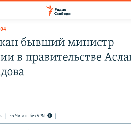
004
жан бывший министр
ии в правительстве Асла
дова
ся
Читать без VPN