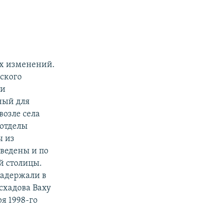
ых изменений.
ского
ти
ный для
возле села
 отделы
ы из
ведены и по
й столицы.
задержали в
схадова Ваху
я 1998-го