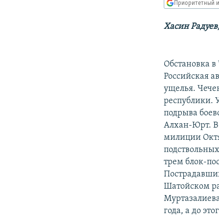
РАСПИСАНИЕ ВЕЩАНИЯ
Приоритетный и
ПОДПИШИТЕСЬ НА РАССЫЛКУ
Хасин Радуев
Обстановка в
Российская а
ущелья. Чече
республики. 
подрыва боево
Алхан-Юрт. В
милиции Октя
подствольных
трем блок-по
Пострадавших
Шатойском ра
Муртазалиева.
года, а до э