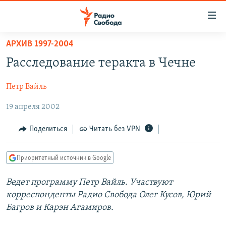
Ссылки
для
упрощенного
АРХИВ 1997-2004
ПРОГРАММЫ
доступа
Расследование теракта в Чечне
ПОДКАСТЫ
Вернуться
к
Петр Вайль
АВТОРСКИЕ ПРОЕКТЫ
основному
19 апреля 2002
ЦИТАТЫ СВОБОДЫ
содержанию
Вернутся
МНЕНИЯ
Поделиться
Читать без VPN
к
КУЛЬТУРА
главной
Приоритетный источник в Google
навигации
IDEL.РЕАЛИИ
Вернутся
КАВКАЗ.РЕАЛИИ
Ведет программу Петр Вайль. Участвуют
к
корреспонденты Радио Свобода Олег Кусов, Юрий
СЕВЕР.РЕАЛИИ
поиску
Багров и Карэн Агамиров.
СИБИРЬ.РЕАЛИИ