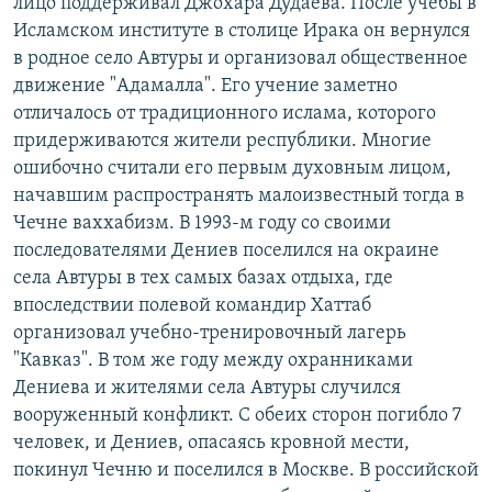
лицо поддерживал Джохара Дудаева. После учебы в
Исламском институте в столице Ирака он вернулся
в родное село Автуры и организовал общественное
движение "Адамалла". Его учение заметно
отличалось от традиционного ислама, которого
придерживаются жители республики. Многие
ошибочно считали его первым духовным лицом,
начавшим распространять малоизвестный тогда в
Чечне ваххабизм. В 1993-м году со своими
последователями Дениев поселился на окраине
села Автуры в тех самых базах отдыха, где
впоследствии полевой командир Хаттаб
организовал учебно-тренировочный лагерь
"Кавказ". В том же году между охранниками
Дениева и жителями села Автуры случился
вооруженный конфликт. С обеих сторон погибло 7
человек, и Дениев, опасаясь кровной мести,
покинул Чечню и поселился в Москве. В российской