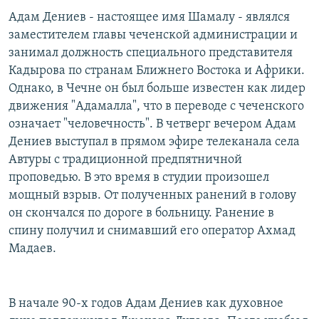
РАСПИСАНИЕ ВЕЩАНИЯ
Адам Дениев - настоящее имя Шамалу - являлся
заместителем главы чеченской администрации и
ПОДПИШИТЕСЬ НА РАССЫЛКУ
занимал должность специального представителя
Кадырова по странам Ближнего Востока и Африки.
СОЦИАЛЬНЫЕ СЕТИ
Однако, в Чечне он был больше известен как лидер
движения "Адамалла", что в переводе с чеченского
означает "человечность". В четверг вечером Адам
Дениев выступал в прямом эфире телеканала села
Автуры с традиционной предпятничной
Все сайты РСЕ/РС
проповедью. В это время в студии произошел
мощный взрыв. От полученных ранений в голову
он скончался по дороге в больницу. Ранение в
спину получил и снимавший его оператор Ахмад
Мадаев.
В начале 90-х годов Адам Дениев как духовное