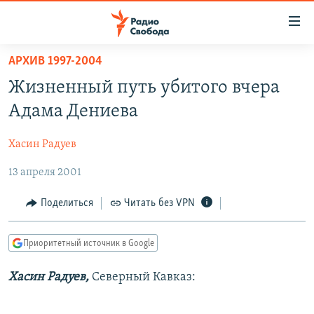
Ссылки
для
упрощенного
АРХИВ 1997-2004
ПРОГРАММЫ
доступа
Жизненный путь убитого вчера
ПОДКАСТЫ
Вернуться
Адама Дениева
к
АВТОРСКИЕ ПРОЕКТЫ
основному
Хасин Радуев
ЦИТАТЫ СВОБОДЫ
содержанию
Вернутся
13 апреля 2001
МНЕНИЯ
к
КУЛЬТУРА
Поделиться
Читать без VPN
главной
навигации
IDEL.РЕАЛИИ
Вернутся
Приоритетный источник в Google
КАВКАЗ.РЕАЛИИ
к
СЕВЕР.РЕАЛИИ
Хасин Радуев,
Северный Кавказ:
поиску
СИБИРЬ.РЕАЛИИ