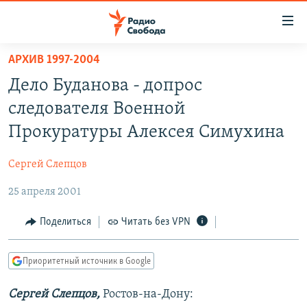
Ссылки
для
упрощенного
АРХИВ 1997-2004
ПРОГРАММЫ
доступа
Дело Буданова - допрос
ПОДКАСТЫ
Вернуться
следователя Военной
к
АВТОРСКИЕ ПРОЕКТЫ
Прокуратуры Алексея Симухина
основному
ЦИТАТЫ СВОБОДЫ
содержанию
Сергей Слепцов
Вернутся
МНЕНИЯ
к
25 апреля 2001
КУЛЬТУРА
главной
навигации
IDEL.РЕАЛИИ
Поделиться
Читать без VPN
Вернутся
КАВКАЗ.РЕАЛИИ
к
Приоритетный источник в Google
СЕВЕР.РЕАЛИИ
поиску
Сергей Слепцов,
Ростов-на-Дону:
СИБИРЬ.РЕАЛИИ