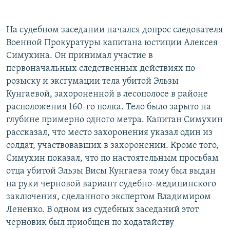
РАСПИСАНИЕ ВЕЩАНИЯ
ПОДПИШИТЕСЬ НА РАССЫЛКУ
На судебном заседании начался допрос следователя
Военной Прокуратуры капитана юстиции Алексея
Симухина. Он принимал участие в
СОЦИАЛЬНЫЕ СЕТИ
первоначальных следственных действиях по
розыску и эксгумации тела убитой Эльзы
Кунгаевой, захороненной в лесополосе в районе
расположения 160-го полка. Тело было зарыто на
глубине примерно одного метра. Капитан Симухин
Все сайты РСЕ/РС
рассказал, что место захоронения указал один из
солдат, участвовавших в захоронении. Кроме того,
Симухин показал, что по настоятельным просьбам
отца убитой Эльзы Висы Кунгаева тому был выдан
на руки черновой вариант судебно-медицинского
заключения, сделанного экспертом Владимиром
Лененко. В одном из судебных заседаний этот
черновик был приобщен по ходатайству