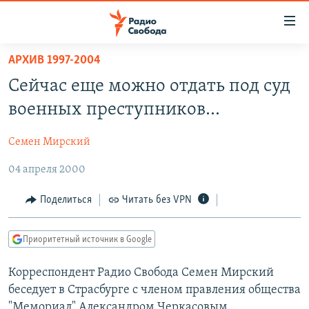
Ссылки
для
упрощенного
АРХИВ 1997-2004
ПРОГРАММЫ
доступа
Сейчас еще можно отдать под суд
ПОДКАСТЫ
Вернуться
военных преступников...
к
АВТОРСКИЕ ПРОЕКТЫ
основному
Семен Мирский
ЦИТАТЫ СВОБОДЫ
содержанию
Вернутся
04 апреля 2000
МНЕНИЯ
к
КУЛЬТУРА
Поделиться
Читать без VPN
главной
навигации
IDEL.РЕАЛИИ
Вернутся
Приоритетный источник в Google
КАВКАЗ.РЕАЛИИ
к
СЕВЕР.РЕАЛИИ
Корреспондент Радио Свобода Семен Мирский
поиску
беседует в Страсбурге с членом правления общества
СИБИРЬ.РЕАЛИИ
"Мемориал" Александром Черкасовым.