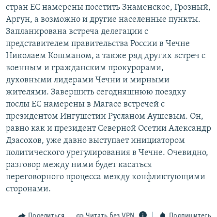
стран ЕС намерены посетить Знаменское, Грозный,
РАСПИСАНИЕ ВЕЩАНИЯ
Аргун, а возможно и другие населенные пункты.
ПОДПИШИТЕСЬ НА РАССЫЛКУ
Запланирована встреча делегации с
представителем правительства России в Чечне
СОЦИАЛЬНЫЕ СЕТИ
Николаем Кошманом, а также ряд других встреч с
военным и гражданским прокурорами,
духовными лидерами Чечни и мирными
жителями. Завершить сегодняшнюю поездку
послы ЕС намерены в Магасе встречей с
президентом Ингушетии Русланом Аушевым. Он,
Все сайты РСЕ/РС
равно как и президент Северной Осетии Александр
Дзасохов, уже давно выступает инициатором
политического урегулирования в Чечне. Очевидно,
разговор между ними будет касаться
переговорного процесса между конфликтующими
сторонами.
Поделиться
Читать без VPN
Подпишитесь