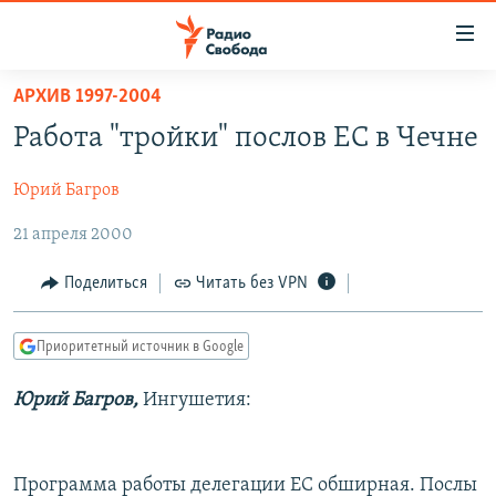
Ссылки
для
упрощенного
АРХИВ 1997-2004
ПРОГРАММЫ
доступа
Работа "тройки" послов ЕС в Чечне
ПОДКАСТЫ
Вернуться
к
Юрий Багров
АВТОРСКИЕ ПРОЕКТЫ
основному
21 апреля 2000
ЦИТАТЫ СВОБОДЫ
содержанию
Вернутся
МНЕНИЯ
Поделиться
Читать без VPN
к
КУЛЬТУРА
главной
Приоритетный источник в Google
навигации
IDEL.РЕАЛИИ
Вернутся
КАВКАЗ.РЕАЛИИ
Юрий Багров,
Ингушетия:
к
СЕВЕР.РЕАЛИИ
поиску
СИБИРЬ.РЕАЛИИ
Программа работы делегации ЕС обширная. Послы