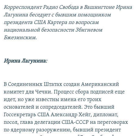
РАСПИСАНИЕ ВЕЩАНИЯ
Корреспондент Радио Свобода в Вашингтоне Ирина
Лагунина беседует с бывшим помощником
ПОДПИШИТЕСЬ НА РАССЫЛКУ
президента США Картера по вопросам
национальной безопасности Збигневом
СОЦИАЛЬНЫЕ СЕТИ
Бжезинским.
Ирина Лагунина:
Все сайты РСЕ/РС
В Соединенных Штатах создан Американский
комитет для Чечни. Процесс сбора подписей еще
идет, но уже известны имена его троих
основателей и сопредседателей. Это бывший
Госсекретарь США Александр Хейг, дипломат,
посол, глава делегации США-СССР на переговорах
по ядерному разоружению, бывший президент