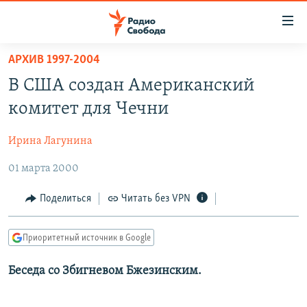
Ссылки
для
упрощенного
АРХИВ 1997-2004
ПРОГРАММЫ
доступа
В США создан Американский
ПОДКАСТЫ
Вернуться
комитет для Чечни
к
АВТОРСКИЕ ПРОЕКТЫ
основному
Ирина Лагунина
ЦИТАТЫ СВОБОДЫ
содержанию
Вернутся
01 марта 2000
МНЕНИЯ
к
КУЛЬТУРА
Поделиться
Читать без VPN
главной
навигации
IDEL.РЕАЛИИ
Вернутся
Приоритетный источник в Google
КАВКАЗ.РЕАЛИИ
к
СЕВЕР.РЕАЛИИ
Беседа со Збигневом Бжезинским.
поиску
СИБИРЬ.РЕАЛИИ