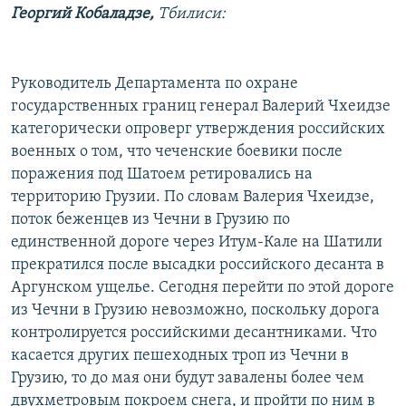
Георгий Кобаладзе,
Тбилиси:
РАСПИСАНИЕ ВЕЩАНИЯ
ПОДПИШИТЕСЬ НА РАССЫЛКУ
Руководитель Департамента по охране
СОЦИАЛЬНЫЕ СЕТИ
государственных границ генерал Валерий Чхеидзе
категорически опроверг утверждения российских
военных о том, что чеченские боевики после
поражения под Шатоем ретировались на
территорию Грузии. По словам Валерия Чхеидзе,
поток беженцев из Чечни в Грузию по
Все сайты РСЕ/РС
единственной дороге через Итум-Кале на Шатили
прекратился после высадки российского десанта в
Аргунском ущелье. Сегодня перейти по этой дороге
из Чечни в Грузию невозможно, поскольку дорога
контролируется российскими десантниками. Что
касается других пешеходных троп из Чечни в
Грузию, то до мая они будут завалены более чем
двухметровым покроем снега, и пройти по ним в