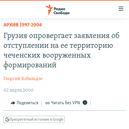
Ссылки
для
упрощенного
АРХИВ 1997-2004
ПРОГРАММЫ
доступа
Грузия опровергает заявления об
ПОДКАСТЫ
Вернуться
отступлении на ее территорию
к
АВТОРСКИЕ ПРОЕКТЫ
чеченских вооруженных
основному
ЦИТАТЫ СВОБОДЫ
содержанию
формирований
Вернутся
МНЕНИЯ
к
Георгий Кобаладзе
КУЛЬТУРА
главной
02 марта 2000
навигации
IDEL.РЕАЛИИ
Вернутся
КАВКАЗ.РЕАЛИИ
Поделиться
Читать без VPN
к
СЕВЕР.РЕАЛИИ
поиску
Приоритетный источник в Google
СИБИРЬ.РЕАЛИИ