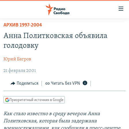
Ссылки
для
упрощенного
АРХИВ 1997-2004
ПРОГРАММЫ
доступа
Анна Политковская объявила
ПОДКАСТЫ
Вернуться
голодовку
к
АВТОРСКИЕ ПРОЕКТЫ
основному
Юрий Багров
ЦИТАТЫ СВОБОДЫ
содержанию
Вернутся
21 февраля 2001
МНЕНИЯ
к
КУЛЬТУРА
Поделиться
Читать без VPN
главной
навигации
IDEL.РЕАЛИИ
Вернутся
Приоритетный источник в Google
КАВКАЗ.РЕАЛИИ
к
СЕВЕР.РЕАЛИИ
Как стало известно в среду вечером Анна
поиску
Политковская, которая была задержана
СИБИРЬ.РЕАЛИИ
военнослужащими, как сообщили в пресс-центре