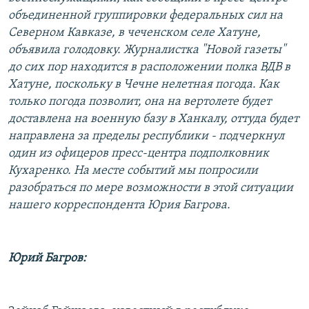
РАСПИСАНИЕ ВЕЩАНИЯ
объединенной группировки федеральных сил на
Северном Кавказе, в чеченском селе Хатуне,
ПОДПИШИТЕСЬ НА РАССЫЛКУ
объявила голодовку. Журналистка "Новой газеты"
до сих пор находится в расположении полка ВДВ в
СОЦИАЛЬНЫЕ СЕТИ
Хатуне, поскольку в Чечне нелетная погода. Как
только погода позволит, она на вертолете будет
доставлена на военную базу в Ханкалу, оттуда будет
направлена за пределы республики - подчеркнул
один из офицеров пресс-центра подполковник
Все сайты РСЕ/РС
Кухаренко. На месте событий мы попросили
разобраться по мере возможности в этой ситуации
нашего корреспондента Юрия Багрова.
Юрий Багров: