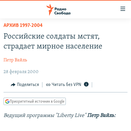
Ссылки
для
упрощенного
АРХИВ 1997-2004
ПРОГРАММЫ
доступа
Российские солдаты мстят,
ПОДКАСТЫ
Вернуться
страдает мирное население
к
АВТОРСКИЕ ПРОЕКТЫ
основному
Петр Вайль
ЦИТАТЫ СВОБОДЫ
содержанию
Вернутся
28 февраля 2000
МНЕНИЯ
к
КУЛЬТУРА
Поделиться
Читать без VPN
главной
навигации
IDEL.РЕАЛИИ
Вернутся
Приоритетный источник в Google
КАВКАЗ.РЕАЛИИ
к
СЕВЕР.РЕАЛИИ
Ведущий программы "Liberty Live"
Петр Вайль:
поиску
СИБИРЬ.РЕАЛИИ