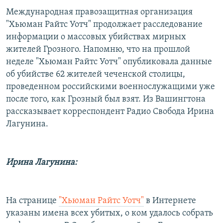
РАСПИСАНИЕ ВЕЩАНИЯ
Международная правозащитная организация
"Хьюман Райтс Уотч" продолжает расследование
ПОДПИШИТЕСЬ НА РАССЫЛКУ
информации о массовых убийствах мирных
жителей Грозного. Напомню, что на прошлой
СОЦИАЛЬНЫЕ СЕТИ
неделе "Хьюман Райтс Уотч" опубликовала данные
об убийстве 62 жителей чеченской столицы,
проведенном российскими военнослужащими уже
после того, как Грозный был взят. Из Вашингтона
рассказывает корреспондент Радио Свобода Ирина
Все сайты РСЕ/РС
Лагунина.
Ирина Лагунина:
На странице
"Хьюман Райтс Уотч"
в Интернете
указаны имена всех убитых, о ком удалось собрать