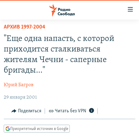
Ссылки
для
упрощенного
АРХИВ 1997-2004
ПРОГРАММЫ
доступа
"Еще одна напасть, с которой
ПОДКАСТЫ
Вернуться
приходится сталкиваться
к
АВТОРСКИЕ ПРОЕКТЫ
жителям Чечни - саперные
основному
ЦИТАТЫ СВОБОДЫ
содержанию
бригады..."
Вернутся
МНЕНИЯ
к
Юрий Багров
КУЛЬТУРА
главной
29 января 2001
навигации
IDEL.РЕАЛИИ
Вернутся
КАВКАЗ.РЕАЛИИ
Поделиться
Читать без VPN
к
СЕВЕР.РЕАЛИИ
поиску
Приоритетный источник в Google
СИБИРЬ.РЕАЛИИ