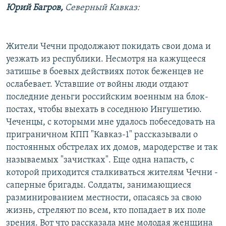
Юрий Багров,
Северный Кавказ:
РАСПИСАНИЕ ВЕЩАНИЯ
ПОДПИШИТЕСЬ НА РАССЫЛКУ
Жители Чечни продолжают покидать свои дома и
СОЦИАЛЬНЫЕ СЕТИ
уезжать из республики. Несмотря на кажущееся
затишье в боевых действиях поток беженцев не
ослабевает. Уставшие от войны люди отдают
последние деньги российским военным на блок-
постах, чтобы выехать в соседнюю Ингушетию.
Чеченцы, с которыми мне удалось побеседовать на
Все сайты РСЕ/РС
приграничном КПП "Кавказ-1" рассказывали о
постоянных обстрелах их домов, мародерстве и так
называемых "зачистках". Еще одна напасть, с
которой приходится сталкиваться жителям Чечни -
саперные бригады. Солдаты, занимающиеся
разминированием местности, опасаясь за свою
жизнь, стреляют по всем, кто попадает в их поле
зрения. Вот что рассказала мне молодая женщина