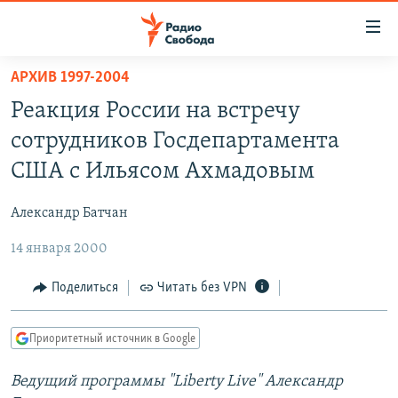
Ссылки
для
упрощенного
АРХИВ 1997-2004
ПРОГРАММЫ
доступа
Реакция России на встречу
ПОДКАСТЫ
Вернуться
сотрудников Госдепартамента
к
АВТОРСКИЕ ПРОЕКТЫ
США с Ильясом Ахмадовым
основному
ЦИТАТЫ СВОБОДЫ
содержанию
Александр Батчан
Вернутся
МНЕНИЯ
к
14 января 2000
КУЛЬТУРА
главной
навигации
IDEL.РЕАЛИИ
Поделиться
Читать без VPN
Вернутся
КАВКАЗ.РЕАЛИИ
к
Приоритетный источник в Google
СЕВЕР.РЕАЛИИ
поиску
Ведущий программы "Liberty Live" Александр
СИБИРЬ.РЕАЛИИ