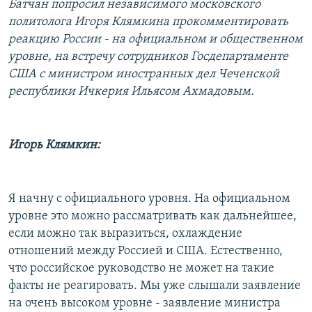
Батчан попросил независимого московского
РАСПИСАНИЕ ВЕЩАНИЯ
политолога Игоря Клямкина прокомментировать
ПОДПИШИТЕСЬ НА РАССЫЛКУ
реакцию России - на официальном и общественном
уровне, на встречу сотрудников Госдепартаменте
США с министром иностранных дел Чеченской
СОЦИАЛЬНЫЕ СЕТИ
республики Ичкерия Ильясом Ахмадовым.
Игорь Клямкин:
Все сайты РСЕ/РС
Я начну с официального уровня. На официальном
уровне это можно рассматривать как дальнейшее,
если можно так выразиться, охлаждение
отношений между Россией и США. Естественно,
что российское руководство не может на такие
факты не реагировать. Мы уже слышали заявление
на очень высоком уровне - заявление министра