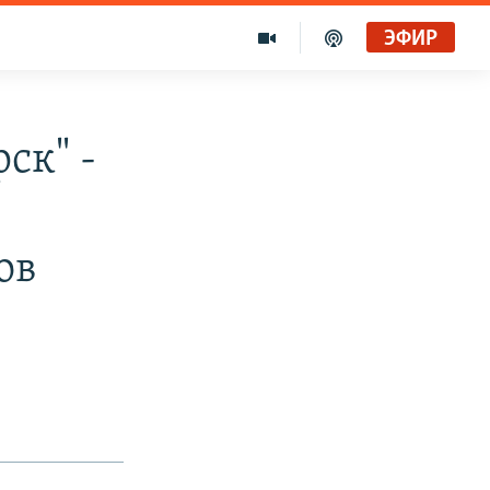
ЭФИР
ск" -
ов