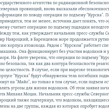
осударственного агентства по радиационной безопасно
северных провинций, вновь высказали обеспокоенност
нформации по поводу операции по подъему "Курска". 
 приводятся, тем не менее, источник дает понять, что
нему считает операцию по подъему подлодки неподго
ежду тем, как утверждает начальник пресс-службы С
ир Навроцкий, в Баренцевом море продолжается рутин
нию корпуса атомохода. Рядом с "Курском" работает сп
машина. Она функционирует без участия водолазов и у
оря. На флоте уверены, что операция по подъему "Кур
но безопасна, так как два контура безопасности реакт
ою целостность. В случае, если при вырезке технологи
орпусе "Курска" будут обнаружены тела погибших подв
мут на "Майо", но только в том случае, если подъем о
влять угрозы для жизни водолазов. Об этом заявил на
ота Михаил Моцак. Начальник пресс-службы Северног
роцкий также подчеркнул, что водолазы, находящиеся
елены на две группы, каждая из которых опробует вод