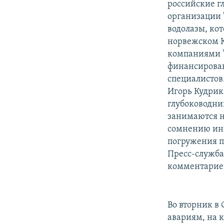
российские г
организации "
водолазы, кот
норвежском К
компаниями "
финансирован
специалистов.
Игорь Кудрик
глубоководник
занимаются н
сомнению инф
погружения п
Пресс-служба
комментариев
Во вторник в
авариям, на 