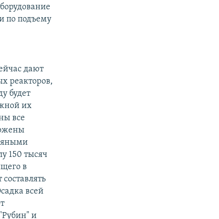
оборудование
и по подъему
ейчас дают
х реакторов,
ду будет
ожной их
ны все
ложены
одяными
у 150 тысяч
ящего в
т составлять
Осадка всей
от
"Рубин" и