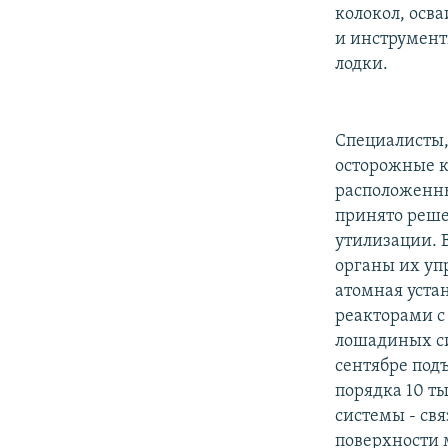
колокол, осв
и инструмент
лодки.
Специалисты,
осторожные к
расположенных
принято реше
утилизации. 
органы их уп
атомная уста
реакторами с
лошадиных си
сентябре подъ
порядка 10 т
системы - свя
поверхности 