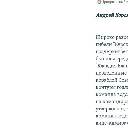
РАСПИСАНИЕ ВЕЩАНИЯ
Приоритетный и
ПОДПИШИТЕСЬ НА РАССЫЛКУ
Андрей Корол
Широко разре
гибели "Курс
подчеркивает
бы сил и сред
"Клавдия Елан
проведенные 
кораблей Сев
контуры голл
команда водо
на командира
утверждают, 
команда водо
вице-адмирал