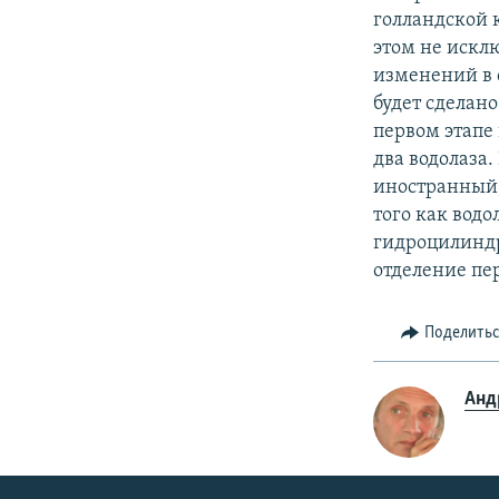
голландской 
этом не искл
изменений в 
будет сделан
первом этапе
два водолаза.
иностранный, 
того как водо
гидроцилиндр
отделение пер
Поделить
Анд