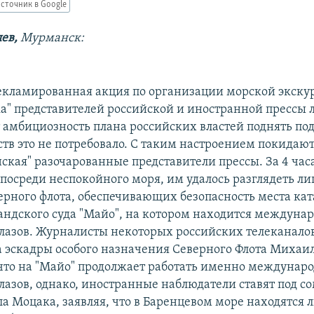
сточник в Google
ев,
Мурманск:
кламированная акция по организации морской экскур
ка" представителей российской и иностранной прессы
 амбициозность плана российских властей поднять под
ств это не потребовало. С таким настроением покидаю
ская" разочарованные представители прессы. За 4 час
посреди неспокойного моря, им удалось разглядеть ли
ерного флота, обеспечивающих безопасность места кат
андского суда "Майо", на котором находится междуна
лазов. Журналисты некоторых российских телеканалов
 эскадры особого назначения Северного Флота Михаи
что на "Майо" продолжает работать именно междунар
лазов, однако, иностранные наблюдатели ставят под с
а Моцака, заявляя, что в Баренцевом море находятся 