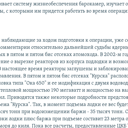
аивает систему жизнеобеспечения барокамер, изучает 
ы, с которыми им придется работать во время операци
 наблюдающие за ходом подготовки к операции, уже с
омментарии относительно дальнейшей судьбы ядерны
 в пятом и пятом бис отсеках атомохода. В 2002-м го
ние о вырезке реакторов из корпуса подлодки и возм
В настоящее время реакторы заглушены и заблокирова
равления. В пятом и пятом бис отсеках "Курска" распо
новка типа "Ока 650" и ее модификация с двумя водов
 тепловой мощностью 190 мегаватт и мощностью на вал
л. Приводятся также некоторые подробности предсто
ема "Курска". Так, в момент подъема лодки ее вес буде
ысяч тонн при водоизмещении баржи - 35 тысяч тонн. 
зки лодки плюс баржа при подъеме составит 23 метра 
моря до киля. Пока все расчеты, предоставленные ЦКБ 