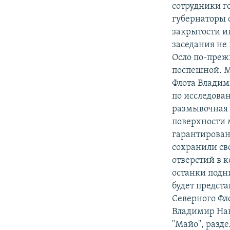
сотрудники г
губернаторы 
закрытости и
заседания не
Осло по-преж
поспешной. М
Флота Владим
по исследова
размывочная 
поверхности м
гарантирован
сохранили св
отверстий в к
останки подни
будет предста
Северного Фл
Владимир Нав
"Майо", разд