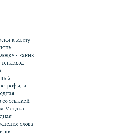
сии к месту
 лишь
лодку - каких
т теплоход
а,
шь 6
астрофы, и
родная
 со ссылкой
ла Моцака
одная
омнение слова
лишь