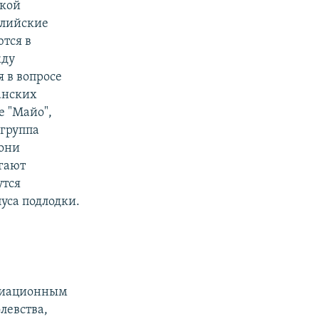
ской
глийские
ются в
жду
 в вопросе
анских
е "Майо",
 группа
 они
ргают
утся
уса подлодки.
адиационным
левства,