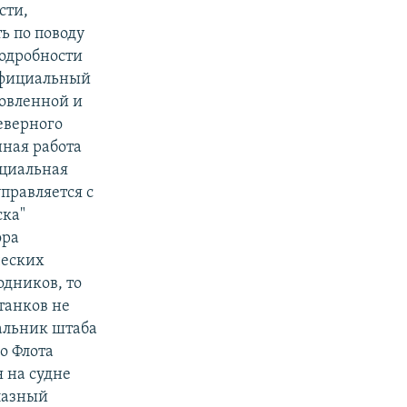
сти,
ь по поводу
Подробности
 официальный
товленной и
еверного
ная работа
ециальная
правляется с
ска"
ора
ческих
одников, то
станков не
чальник штаба
о Флота
 на судне
олазный