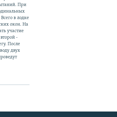
ытаний. При
ардинальных
Всего в лодке
ских окон. На
ать участие
 второй -
егу. После
 воду двух
проведут