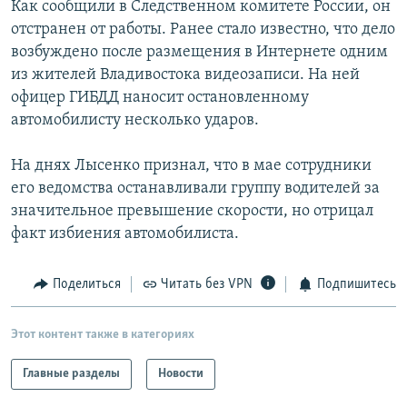
Как сообщили в Следственном комитете России, он
РАСПИСАНИЕ ВЕЩАНИЯ
отстранен от работы. Ранее стало известно, что дело
ПОДПИШИТЕСЬ НА РАССЫЛКУ
возбуждено после размещения в Интернете одним
из жителей Владивостока видеозаписи. На ней
офицер ГИБДД наносит остановленному
СОЦИАЛЬНЫЕ СЕТИ
автомобилисту несколько ударов.
На днях Лысенко признал, что в мае сотрудники
его ведомства останавливали группу водителей за
значительное превышение скорости, но отрицал
Все сайты РСЕ/РС
факт избиения автомобилиста.
Поделиться
Читать без VPN
Подпишитесь
Этот контент также в категориях
Главные разделы
Новости