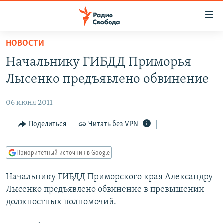
Ссылки
для
упрощенного
НОВОСТИ
ПРОГРАММЫ
доступа
Начальнику ГИБДД Приморья
ПОДКАСТЫ
Вернуться
Лысенко предъявлено обвинение
к
АВТОРСКИЕ ПРОЕКТЫ
основному
06 июня 2011
ЦИТАТЫ СВОБОДЫ
содержанию
Вернутся
МНЕНИЯ
Поделиться
Читать без VPN
к
КУЛЬТУРА
главной
Приоритетный источник в Google
навигации
IDEL.РЕАЛИИ
Вернутся
Начальнику ГИБДД Приморского края Александру
КАВКАЗ.РЕАЛИИ
к
Лысенко предъявлено обвинение в превышении
СЕВЕР.РЕАЛИИ
поиску
должностных полномочий.
СИБИРЬ.РЕАЛИИ