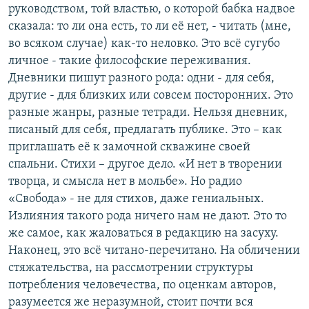
руководством, той властью, о которой бабка надвое
сказала: то ли она есть, то ли её нет, - читать (мне,
во всяком случае) как-то неловко. Это всё сугубо
личное - такие философские переживания.
Дневники пишут разного рода: одни - для себя,
другие - для близких или совсем посторонних. Это
разные жанры, разные тетради. Нельзя дневник,
писаный для себя, предлагать публике. Это – как
приглашать её к замочной скважине своей
спальни. Стихи – другое дело. «И нет в творении
творца, и смысла нет в мольбе». Но радио
«Свобода» - не для стихов, даже гениальных.
Излияния такого рода ничего нам не дают. Это то
же самое, как жаловаться в редакцию на засуху.
Наконец, это всё читано-перечитано. На обличении
стяжательства, на рассмотрении структуры
потребления человечества, по оценкам авторов,
разумеется же неразумной, стоит почти вся