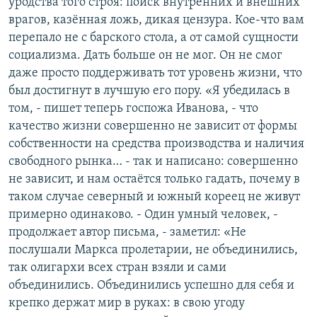
уродства того строя: поиск внутренних и внешних
врагов, казённая ложь, дикая цензура. Кое-что вам
перепало не с барского стола, а от самой сущности
социализма. Дать больше он не мог. Он не смог
даже просто поддерживать тот уровень жизни, что
был достигнут в лучшую его пору. «Я убедилась в
том, - пишет теперь госпожа Иванова, - что
качество жизни совершенно не зависит от формы
собственности на средства производства и наличия
свободного рынка… - так и написано: совершенно
не зависит, и нам остаётся только гадать, почему в
таком случае северный и южный кореец не живут
примерно одинаково. - Один умный человек, -
продолжает автор письма, - заметил: «Не
послушали Маркса пролетарии, не объединились,
так олигархи всех стран взяли и сами
объединились. Объединились успешно для себя и
крепко держат мир в руках: в свою угоду