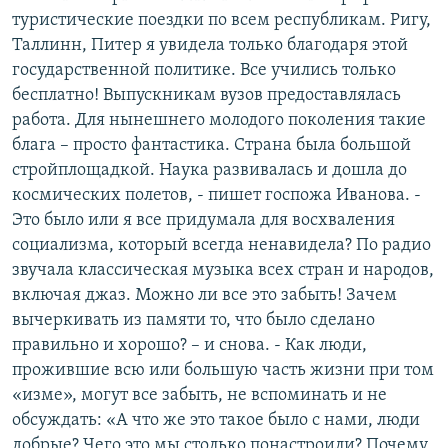
туристические поездки по всем республикам. Ригу,
Таллинн, Питер я увидела только благодаря этой
государственной политике. Все учились только
бесплатно! Выпускникам вузов предоставлялась
работа. Для нынешнего молодого поколения такие
блага – просто фантастика. Страна была большой
стройплощадкой. Наука развивалась и дошла до
космических полетов, - пишет госпожа Иванова. -
Это было или я все придумала для восхваления
социализма, который всегда ненавидела? По радио
звучала классическая музыка всех стран и народов,
включая джаз. Можно ли все это забыть! Зачем
вычеркивать из памяти то, что было сделано
правильно и хорошо? – и снова. - Как люди,
прожившие всю или большую часть жизни при том
«изме», могут все забыть, не вспоминать и не
обсуждать: «А что же это такое было с нами, люди
добрые? Чего это мы столько понастроили? Почему