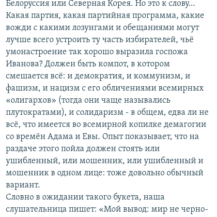
Белоруссия или Северная Корея. Но это к слову…
Какая партия, какая партийная программа, какие
вожди с какими лозунгами и обещаниями могут
лучше всего устроить ту часть избирателей, чьё
умонастроение так хорошо выразила госпожа
Иванова? Должен быть компот, в котором
смешается всё: и демократия, и коммунизм, и
фашизм, и нацизм с его обличениями всемирных
«олигархов» (тогда они чаще назывались
плутократами), и солидаризм - в общем, едва ли не
всё, что имеется во всемирной копилке демагогии
со времён Адама и Евы. Опыт показывает, что на
раздаче этого пойла должен стоять или
ушибленный, или мошенник, или ушибленный и
мошенник в одном лице: тоже довольно обычный
вариант.
Словно в ожидании такого букета, наша
слушательница пишет: «Мой вывод: мир не черно-