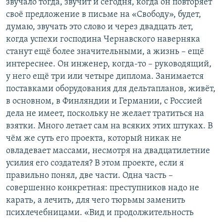
звучало тогда, звучит и сегодня, когда он повторяет
своё предложение в письме на «Свободу», будет,
думаю, звучать это слово и через двадцать лет,
когда успехи господина Чернавского наверняка
станут ещё более значительными, а жизнь – ещё
интереснее. Он инженер, когда-то – руководящий,
у него ещё три или четыре диплома. Занимается
поставками оборудования для дельтапланов, живёт,
в основном, в Финляндии и Германии, с Россией
дела не имеет, поскольку не желает тратиться на
взятки. Много летает сам на всяких этих штуках. В
чём же суть его проекта, который никак не
овладевает массами, несмотря на двадцатилетние
усилия его создателя? В этом проекте, если я
правильно понял, две части. Одна часть –
совершенно конкретная: преступников надо не
карать, а лечить, для чего тюрьмы заменить
психлечебницами. «Вид и продолжительность