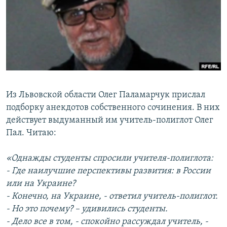
РАСПИСАНИЕ ВЕЩАНИЯ
ПОДПИШИТЕСЬ НА РАССЫЛКУ
СОЦИАЛЬНЫЕ СЕТИ
Из Львовской области Олег Паламарчук прислал
подборку анекдотов собственного сочинения. В них
действует выдуманный им учитель-полиглот Олег
Все сайты РСЕ/РС
Пал. Читаю:
«Однажды студенты спросили учителя-полиглота:
- Где наилучшие перспективы развития: в России
или на Украине?
- Конечно, на Украине, - ответил учитель-полиглот.
- Но это почему? – удивились студенты.
- Дело все в том, - спокойно рассуждал учитель, -