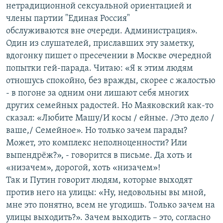
нетрадиционной сексуальной ориентацией и
члены партии "Единая Россия"
обслуживаются вне очереди. Администрация».
Один из слушателей, приславших эту заметку,
вдогонку пишет о пресечении в Москве очередной
попытки гей-парада. Читаю: «Я к этим людям
отношусь спокойно, без вражды, скорее с жалостью
- в погоне за одним они лишают себя многих
других семейных радостей. Но Маяковский как-то
сказал: «Любите Машу/И косы / ейные. /Это дело /
ваше,/ Семейное». Но только зачем парады?
Может, это комплекс неполноценности? Или
выпендрёж?», - говорится в письме. Да хоть и
«низачем», дорогой, хоть «низачем»!
Так и Путин говорит людям, которые выходят
против него на улицы: «Ну, недовольны вы мной,
мне это понятно, всем не угодишь. Только зачем на
улицы выходить?». Зачем выходить – это, согласно