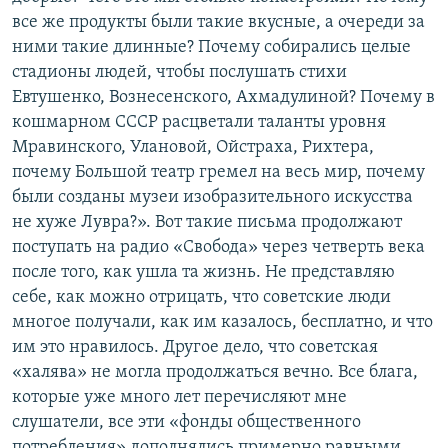
все же продукты были такие вкусные, а очереди за
ними такие длинные? Почему собирались целые
стадионы людей, чтобы послушать стихи
Евтушенко, Вознесенского, Ахмадулиной? Почему в
кошмарном СССР расцветали таланты уровня
Мравинского, Улановой, Ойстраха, Рихтера,
почему Большой театр гремел на весь мир, почему
были созданы музеи изобразительного искусства
не хуже Лувра?». Вот такие письма продолжают
поступать на радио «Свобода» через четверть века
после того, как ушла та жизнь. Не представляю
себе, как можно отрицать, что советские люди
многое получали, как им казалось, бесплатно, и что
им это нравилось. Другое дело, что советская
«халява» не могла продолжаться вечно. Все блага,
которые уже много лет перечисляют мне
слушатели, все эти «фонды общественного
потребления» дополнялись примерно равными