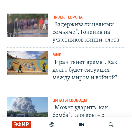
ПРОЕКТ ЕВРОПА
"Задерживали целыми
семьями". Гонения на
участников хиппи-слёта
МИР
"Иран тянет время". Как
долго будет ситуация
между миром и войной?
ЦИТАТЫ СВОБОДЫ
"Может ударить, как
бомба". Блогеры – о
последствиях атак на
ЭФИР
Wildberries