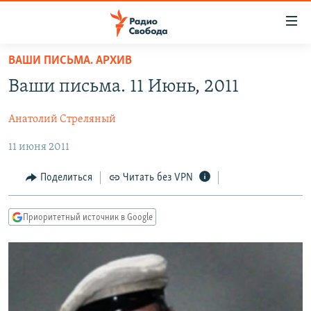
Ссылки
для
упрощенного
ВАШИ ПИСЬМА. АРХИВ
ПРОГРАММЫ
доступа
Ваши письма. 11 Июнь, 2011
ПОДКАСТЫ
Вернуться
к
Анатолий Стреляный
АВТОРСКИЕ ПРОЕКТЫ
основному
11 июня 2011
ЦИТАТЫ СВОБОДЫ
содержанию
Вернутся
МНЕНИЯ
Поделиться
Читать без VPN
к
КУЛЬТУРА
главной
Приоритетный источник в Google
навигации
IDEL.РЕАЛИИ
Вернутся
КАВКАЗ.РЕАЛИИ
к
СЕВЕР.РЕАЛИИ
поиску
СИБИРЬ.РЕАЛИИ