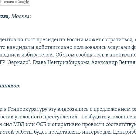
сточник в Google
ова,
Москва:
дентов на пост президента России может сократиться, 
что кандидаты действительно пользовались услугами 
подписи избирателей. Об этом сообщалось в анонимн
Р "Зеркало". Глава Центризбиркома Александр Вешняк
ешняков:
 в Генпрокуратуру эту видеозапись с предложением р
 состав уголовного преступления - возбудить уголовное д
 сил МВД или ФСБ и оперативно провести соответству
т этой работы будет представлять интерес для Центри