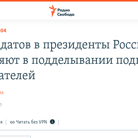
004
датов в президенты Рос
яют в подделывании под
ателей
ва
0
ся
Читать без VPN