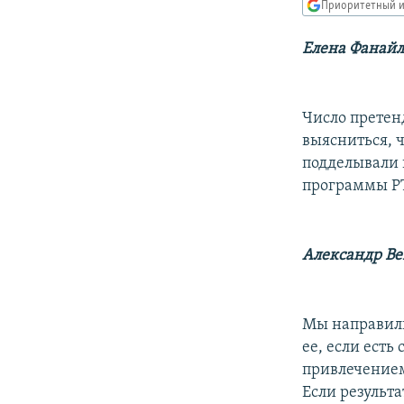
РАСПИСАНИЕ ВЕЩАНИЯ
Приоритетный и
ПОДПИШИТЕСЬ НА РАССЫЛКУ
Елена Фанайл
Число претен
выясниться, 
подделывали 
программы РТ
Александр В
Мы направили
ее, если есть
привлечением
Если результа