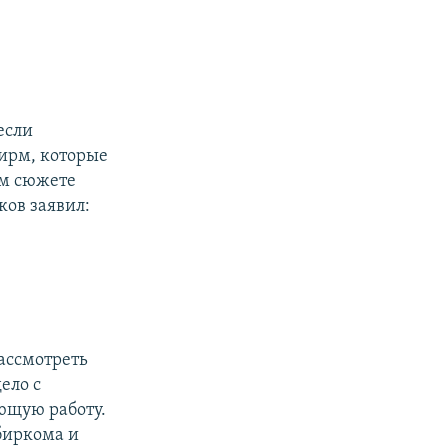
если
фирм, которые
ом сюжете
ов заявил:
ассмотреть
ело с
ющую работу.
збиркома и