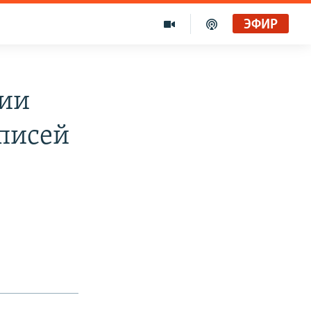
ЭФИР
сии
писей