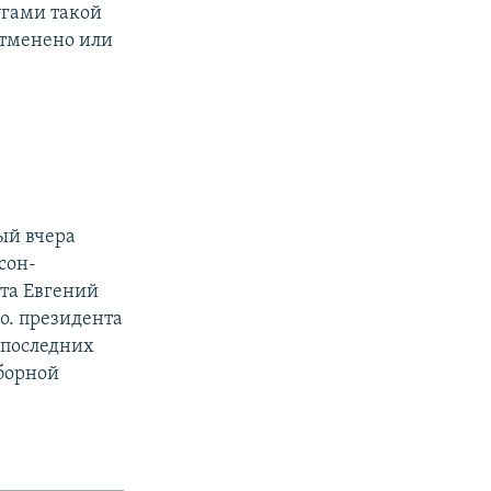
угами такой
отменено или
ый вчера
сон-
та Евгений
о. президента
 последних
борной