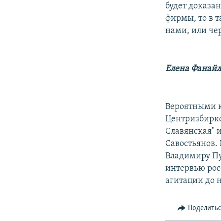
будет доказа
фирмы, то в 
нами, или чер
Елена Фанайл
Вероятными к
Центризбирко
Славянская" 
Савостьянов.
Владимиру Пу
интервью рос
агитации до 
Поделить