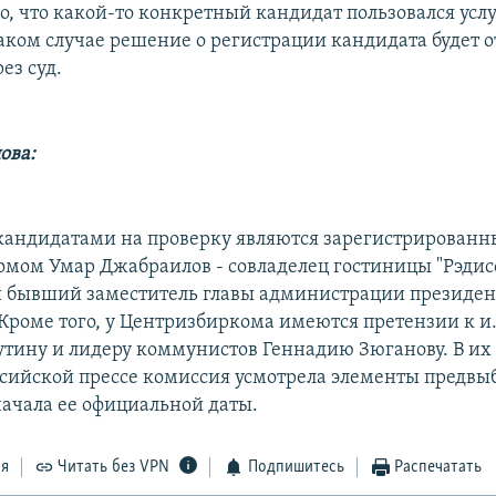
но, что какой-то конкретный кандидат пользовался усл
таком случае решение о регистрации кандидата будет 
ез суд.
ова:
андидатами на проверку являются зарегистрированн
мом Умар Джабраилов - совладелец гостиницы "Рэдис
и бывший заместитель главы администрации президен
 Кроме того, у Центризбиркома имеются претензии к и.
тину и лидеру коммунистов Геннадию Зюганову. В их
сийской прессе комиссия усмотрела элементы предвы
начала ее официальной даты.
ся
Читать без VPN
Подпишитесь
Распечатать