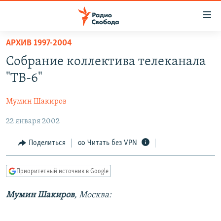
Ссылки
для
упрощенного
АРХИВ 1997-2004
ПРОГРАММЫ
доступа
Собрание коллектива телеканала
ПОДКАСТЫ
Вернуться
"ТВ-6"
к
АВТОРСКИЕ ПРОЕКТЫ
основному
Мумин Шакиров
ЦИТАТЫ СВОБОДЫ
содержанию
Вернутся
22 января 2002
МНЕНИЯ
к
КУЛЬТУРА
Поделиться
Читать без VPN
главной
навигации
IDEL.РЕАЛИИ
Вернутся
Приоритетный источник в Google
КАВКАЗ.РЕАЛИИ
к
СЕВЕР.РЕАЛИИ
Мумин Шакиров
, Москва:
поиску
СИБИРЬ.РЕАЛИИ