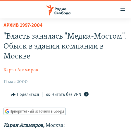
Ссылки
для
упрощенного
АРХИВ 1997-2004
ПРОГРАММЫ
доступа
"Власть занялась "Медиа-Мостом".
ПОДКАСТЫ
Вернуться
Обыск в здании компании в
к
АВТОРСКИЕ ПРОЕКТЫ
Москве
основному
ЦИТАТЫ СВОБОДЫ
содержанию
Карэн Агамиров
Вернутся
МНЕНИЯ
к
11 мая 2000
КУЛЬТУРА
главной
навигации
IDEL.РЕАЛИИ
Поделиться
Читать без VPN
Вернутся
КАВКАЗ.РЕАЛИИ
к
Приоритетный источник в Google
СЕВЕР.РЕАЛИИ
поиску
Карен Агамиров,
Москва:
СИБИРЬ.РЕАЛИИ