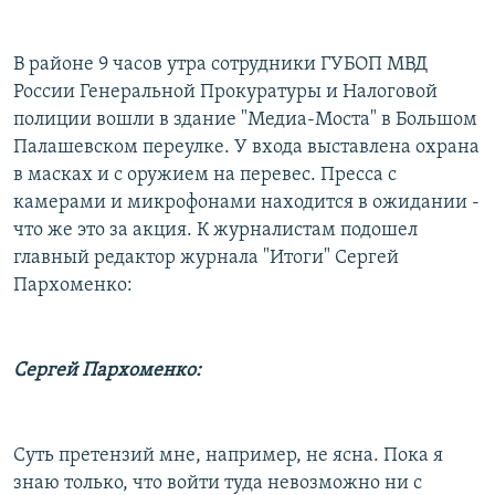
РАСПИСАНИЕ ВЕЩАНИЯ
ПОДПИШИТЕСЬ НА РАССЫЛКУ
В районе 9 часов утра сотрудники ГУБОП МВД
России Генеральной Прокуратуры и Налоговой
полиции вошли в здание "Медиа-Моста" в Большом
СОЦИАЛЬНЫЕ СЕТИ
Палашевском переулке. У входа выставлена охрана
в масках и с оружием на перевес. Пресса с
камерами и микрофонами находится в ожидании -
что же это за акция. К журналистам подошел
главный редактор журнала "Итоги" Сергей
Все сайты РСЕ/РС
Пархоменко:
Сергей Пархоменко:
Суть претензий мне, например, не ясна. Пока я
знаю только, что войти туда невозможно ни с