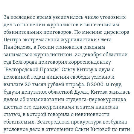
РАСПИСАНИЕ ВЕЩАНИЯ
ПОДПИШИТЕСЬ НА РАССЫЛКУ
За последнее время увеличилось число уголовных
дел в отношении журналистов и вынесения им
обвинительных приговоров. По мнению директора
СОЦИАЛЬНЫЕ СЕТИ
Центра экстремальной журналистики Олега
Панфилова, в России становится опасным
заниматься журналистикой. 20 декабря областной
суд Белгорода приговорил корреспондентку
"Белгородской Правды" Ольгу Китову к двум с
Все сайты РСЕ/РС
половиной годам лишения свободы условно и
выплате 20 тысяч рублей штрафа. В 2000-м году,
будучи депутатом областной Думы, Китова занялась
делом об изнасиловании студента-первокурсника
шестью его однокурсниками и затем написала
статью, в которой говорила о невиновности
обвиняемых. Белгородская прокуратура возбудила
уголовное дело в отношении Ольги Китовой по пяти