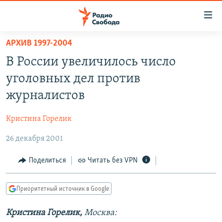
Ссылки
для
упрощенного
АРХИВ 1997-2004
ПРОГРАММЫ
доступа
В России увеличилось число
ПОДКАСТЫ
Вернуться
уголовных дел против
к
АВТОРСКИЕ ПРОЕКТЫ
журналистов
основному
ЦИТАТЫ СВОБОДЫ
содержанию
Кристина Горелик
Вернутся
МНЕНИЯ
к
26 декабря 2001
КУЛЬТУРА
главной
навигации
IDEL.РЕАЛИИ
Поделиться
Читать без VPN
Вернутся
КАВКАЗ.РЕАЛИИ
к
Приоритетный источник в Google
СЕВЕР.РЕАЛИИ
поиску
Кристина Горелик,
Москва:
СИБИРЬ.РЕАЛИИ