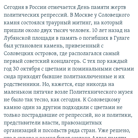
РАСПИСАНИЕ ВЕЩАНИЯ
Сегодня в России отмечается День памяти жертв
политических репрессий. В Москве у Соловецкого
ПОДПИШИТЕСЬ НА РАССЫЛКУ
камня состоялся траурный митинг, на который
пришли около двух тысяч человек. 10 лет назад на
СОЦИАЛЬНЫЕ СЕТИ
Лубянской площади в память о погибших в Гулаге
был установлен камень, привезенный с
Соловецких островов, где располагался самый
первый советский концлагерь. С тех пор каждый
год 30 октября с цветами и поминальными свечами
Все сайты РСЕ/РС
сюда приходят бывшие политзаключенные и их
родственники. Но, кажется, еще никогда на
маленьком пятачке возле Политехнического музея
не было так тесно, как сегодня. К Соловецкому
камню один за другим подходили с цветами не
только пострадавшие от репрессий, но и политики,
представители власти, правозащитных
организаций и посольств ряда стран. Уже решено,