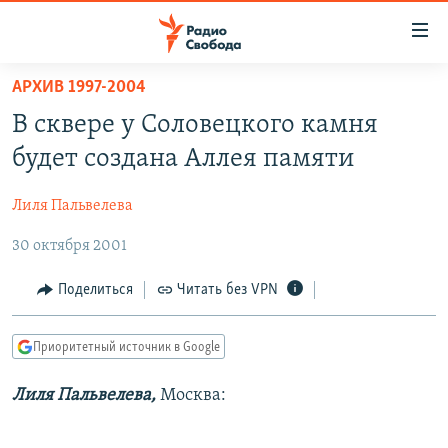
Ссылки
для
упрощенного
АРХИВ 1997-2004
ПРОГРАММЫ
доступа
В сквере у Соловецкого камня
ПОДКАСТЫ
Вернуться
будет создана Аллея памяти
к
АВТОРСКИЕ ПРОЕКТЫ
основному
Лиля Пальвелева
ЦИТАТЫ СВОБОДЫ
содержанию
Вернутся
30 октября 2001
МНЕНИЯ
к
КУЛЬТУРА
Поделиться
Читать без VPN
главной
навигации
IDEL.РЕАЛИИ
Вернутся
Приоритетный источник в Google
КАВКАЗ.РЕАЛИИ
к
СЕВЕР.РЕАЛИИ
Лиля Пальвелева,
Москва:
поиску
СИБИРЬ.РЕАЛИИ