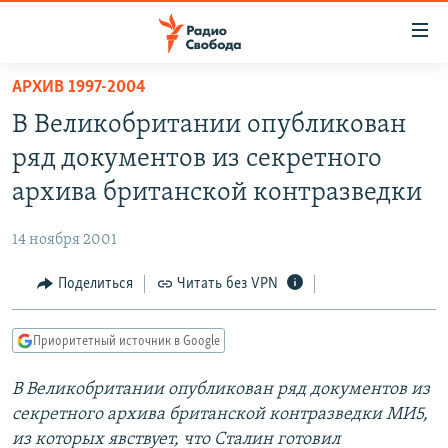
Ссылки
для
упрощенного
АРХИВ 1997-2004
ПРОГРАММЫ
доступа
В Великобритании опубликован
ПОДКАСТЫ
Вернуться
ряд документов из секретного
к
АВТОРСКИЕ ПРОЕКТЫ
архива британской контразведки
основному
ЦИТАТЫ СВОБОДЫ
содержанию
14 ноября 2001
Вернутся
МНЕНИЯ
к
Поделиться
Читать без VPN
КУЛЬТУРА
главной
навигации
IDEL.РЕАЛИИ
Приоритетный источник в Google
Вернутся
КАВКАЗ.РЕАЛИИ
к
В Великобритании опубликован ряд документов из
СЕВЕР.РЕАЛИИ
поиску
секретного архива британской контразведки МИ5,
СИБИРЬ.РЕАЛИИ
из которых явствует, что Сталин готовил