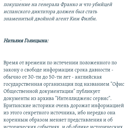
покушение на генерала Франко и что убийцей
РАСПИСАНИЕ ВЕЩАНИЯ
испанского диктатора должен был стать
ПОДПИШИТЕСЬ НА РАССЫЛКУ
знаменитый двойной агент Ким Филби.
СОЦИАЛЬНЫЕ СЕТИ
Наталия Голицына:
Время от времени по истечении положенного по
Все сайты РСЕ/РС
закону о свободе информации срока давности -
обычно от 30-ти до 50-ти лет - английская
государственная организация под названием "Офис
Общественной документации" публикует
документы из архива "Интеллидженс сервис".
Британские историки очень дорожат информацией
из этого секретного источника, ибо нередко она
коренным образом меняет представления и об
исторических событиях, и об облике исторических