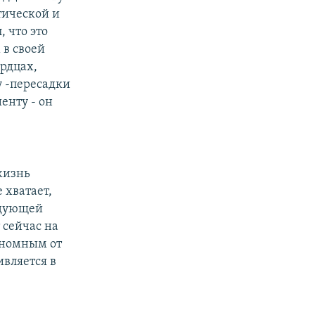
тической и
, что это
 в своей
рдцах,
у -пересадки
енту - он
жизнь
 хватает,
едующей
 сейчас на
ономным от
вляется в