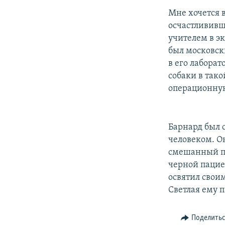
Мне хочется в
осчастлививши
учителем в эк
был московск
в его лабора
собаки в тако
операционную
Барнард был 
человеком. О
смешанный по
черной пацие
освятил свои
Светлая ему п
Поделить