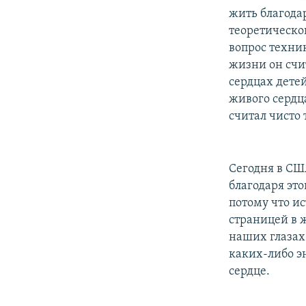
жить благода
теоретической
вопрос техни
жизни он счи
сердцах дете
живого сердца
считал чисто
Сегодня в СШ
благодаря это
потому что и
страницей в 
наших глазах
каких-либо э
сердце.