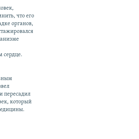
ловек,
нить, что его
адке органов,
стажировался
ганизме
м сердце.
ивным
ввел
и пересадил
век, который
медицины.