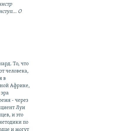
нистр
ступ... О
рд. То, что
от человека,
я в
жной Африке,
 эра
ремя - через
ациент Луи
цев, и это
методики по
рдце и могут