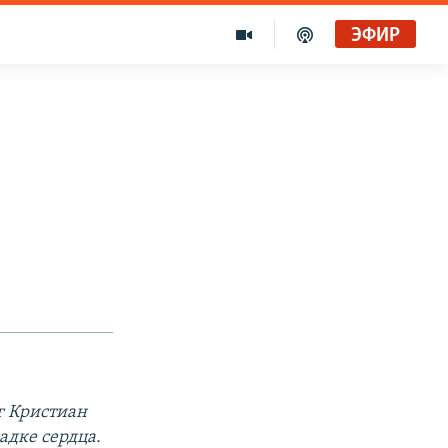
ЭФИР
г Кристиан
адке сердца.