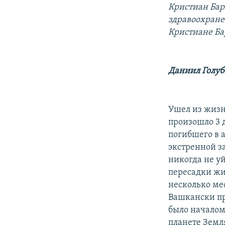
РАСПИСАНИЕ ВЕЩАНИЯ
Кристиан Бар
ПОДПИШИТЕСЬ НА РАССЫЛКУ
здравоохране
Кристиане Ба
Даниил Голуб
Ушел из жизн
произошло 3 д
погибшего в 
экстренной з
никогда не уй
пересадки жив
несколько мес
Вашкански пр
было началом
планете Земля