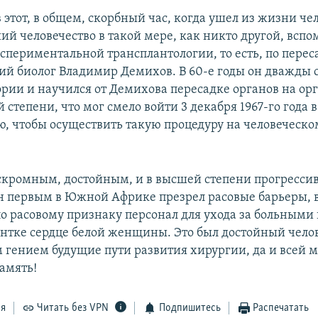
 этот, в общем, скорбный час, когда ушел из жизни че
й человечество в такой мере, как никто другой, вспом
спериментальной трансплантологии, то есть, по перес
ий биолог Владимир Демихов. В 60-е годы он дважды 
тории и научился от Демихова пересадке органов на ор
й степени, что мог смело войти 3 декабря 1967-го года в
, чтобы осуществить такую процедуру на человеческо
скромным, достойным, и в высшей степени прогресс
н первым в Южной Африке презрел расовые барьеры, 
 расовому признаку персонал для ухода за больными 
нтке сердце белой женщины. Это был достойный чело
м гением будущие пути развития хирургии, да и всей 
амять!
ся
Читать без VPN
Подпишитесь
Распечатать