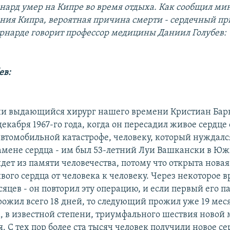
нард умер на Кипре во время отдыха. Как сообщил ми
ния Кипра, вероятная причина смерти - сердечный при
рнарде говорит профессор медицины Даниил Голубев:
ев:
и выдающийся хирург нашего времени Кристиан Барна
екабря 1967-го года, когда он пересадил живое сердце 
автомобильной катастрофе, человеку, который нуждалс
амене сердца - им был 53-летний Луи Вашкански в Ю
дет из памяти человечества, потому что открыта новая
ого сердца от человека к человеку. Через некоторое в
яцев - он повторил эту операцию, и если первый его п
ожил всего 18 дней, то следующий прожил уже 19 меся
, в известной степени, триумфального шествия новой 
. С тех пор более ста тысяч человек получили новое се