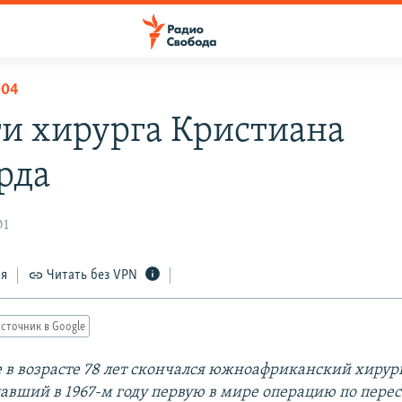
004
и хирурга Кристиана
рда
01
ся
Читать без VPN
сточник в Google
е в возрасте 78 лет скончался южноафриканский хирур
лавший в 1967-м году первую в мире операцию по перес