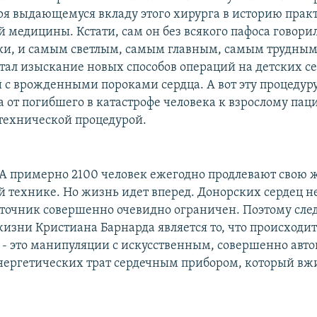
ря выдающемуся вкладу этого хирурга в историю прак
 медицины. Кстати, сам он без всякого пафоса говорил
ки, и самым светлым, самым главным, самым трудным
тал изыскание новых способов операций на детских се
й с врожденными пороками сердца. А вот эту процедур
 от погибшего в катастрофе человека к взрослому паци
 технической процедурой.
А примерно 2100 человек ежегодно продлевают свою 
й технике. Но жизнь идет вперед. Донорских сердец не
сточник совершенно очевидно ограничен. Поэтому сл
жизни Кристиана Барнарда является то, что происходит
 - это манипуляции с искусственным, совершенно авт
нергетических трат сердечным прибором, который вжи