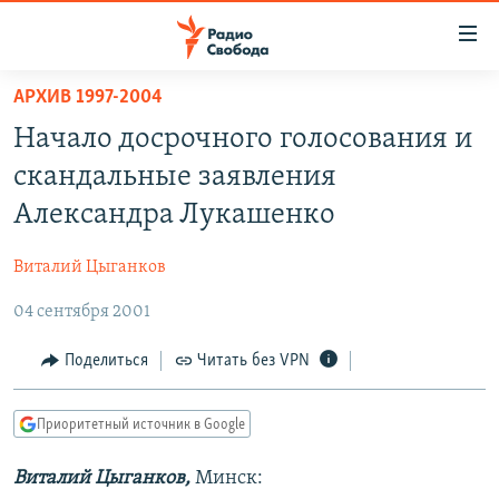
Ссылки
для
упрощенного
АРХИВ 1997-2004
ПРОГРАММЫ
доступа
Начало досрочного голосования и
ПОДКАСТЫ
Вернуться
скандальные заявления
к
АВТОРСКИЕ ПРОЕКТЫ
Александра Лукашенко
основному
ЦИТАТЫ СВОБОДЫ
содержанию
Виталий Цыганков
Вернутся
МНЕНИЯ
к
04 сентября 2001
КУЛЬТУРА
главной
навигации
IDEL.РЕАЛИИ
Поделиться
Читать без VPN
Вернутся
КАВКАЗ.РЕАЛИИ
к
Приоритетный источник в Google
СЕВЕР.РЕАЛИИ
поиску
Виталий Цыганков,
Минск:
СИБИРЬ.РЕАЛИИ