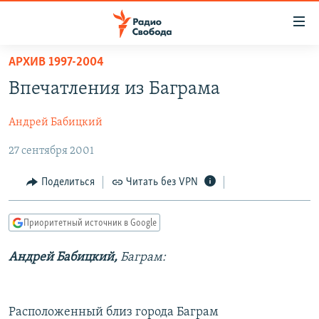
Ссылки
для
упрощенного
АРХИВ 1997-2004
ПРОГРАММЫ
доступа
Впечатления из Баграма
ПОДКАСТЫ
Вернуться
к
Андрей Бабицкий
АВТОРСКИЕ ПРОЕКТЫ
основному
27 сентября 2001
ЦИТАТЫ СВОБОДЫ
содержанию
Вернутся
МНЕНИЯ
Поделиться
Читать без VPN
к
КУЛЬТУРА
главной
Приоритетный источник в Google
навигации
IDEL.РЕАЛИИ
Вернутся
КАВКАЗ.РЕАЛИИ
Андрей Бабицкий,
Баграм:
к
СЕВЕР.РЕАЛИИ
поиску
СИБИРЬ.РЕАЛИИ
Расположенный близ города Баграм