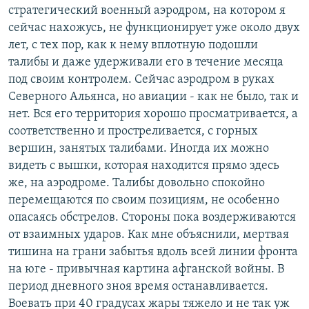
стратегический военный аэродром, на котором я
РАСПИСАНИЕ ВЕЩАНИЯ
сейчас нахожусь, не функционирует уже около двух
ПОДПИШИТЕСЬ НА РАССЫЛКУ
лет, с тех пор, как к нему вплотную подошли
талибы и даже удерживали его в течение месяца
СОЦИАЛЬНЫЕ СЕТИ
под своим контролем. Сейчас аэродром в руках
Северного Альянса, но авиации - как не было, так и
нет. Вся его территория хорошо просматривается, а
соответственно и простреливается, с горных
вершин, занятых талибами. Иногда их можно
видеть с вышки, которая находится прямо здесь
Все сайты РСЕ/РС
же, на аэродроме. Талибы довольно спокойно
перемещаются по своим позициям, не особенно
опасаясь обстрелов. Стороны пока воздерживаются
от взаимных ударов. Как мне объяснили, мертвая
тишина на грани забытья вдоль всей линии фронта
на юге - привычная картина афганской войны. В
период дневного зноя время останавливается.
Воевать при 40 градусах жары тяжело и не так уж