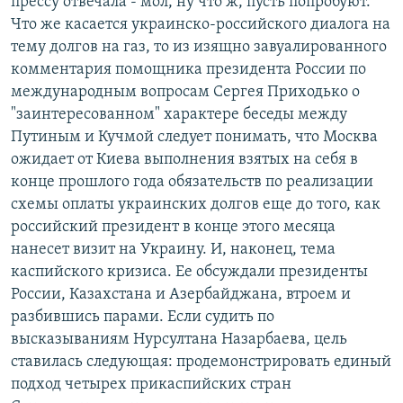
прессу отвечала - мол, ну что ж, пусть попробуют.
Что же касается украинско-российского диалога на
тему долгов на газ, то из изящно завуалированного
комментария помощника президента России по
международным вопросам Сергея Приходько о
"заинтересованном" характере беседы между
Путиным и Кучмой следует понимать, что Москва
ожидает от Киева выполнения взятых на себя в
конце прошлого года обязательств по реализации
схемы оплаты украинских долгов еще до того, как
российский президент в конце этого месяца
нанесет визит на Украину. И, наконец, тема
каспийского кризиса. Ее обсуждали президенты
России, Казахстана и Азербайджана, втроем и
разбившись парами. Если судить по
высказываниям Нурсултана Назарбаева, цель
ставилась следующая: продемонстрировать единый
подход четырех прикаспийских стран