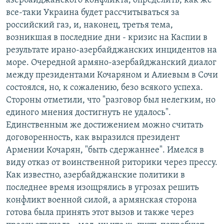
азербайджанского конфликта, определить, как же
все-таки Украина будет рассчитываться за
российский газ, и, наконец, третья тема,
возникшая в последние дни - кризис на Каспии в
результате ирано-азербайджанских инцидентов на
море. Очередной армяно-азербайджанский диалог
между президентами Кочаряном и Алиевым в Сочи
состоялся, но, к сожалению, безо всякого успеха.
Стороны отметили, что "разговор был нелегким, но
единого мнения достигнуть не удалось".
Единственным же достижением можно считать
договоренность, как выразился президент
Армении Кочарян, "быть сдержаннее". Имелся в
виду отказ от воинственной риторики через прессу.
Как известно, азербайджанские политики в
последнее время изощрялись в угрозах решить
конфликт военной силой, а армянская сторона
готова была принять этот вызов и также через