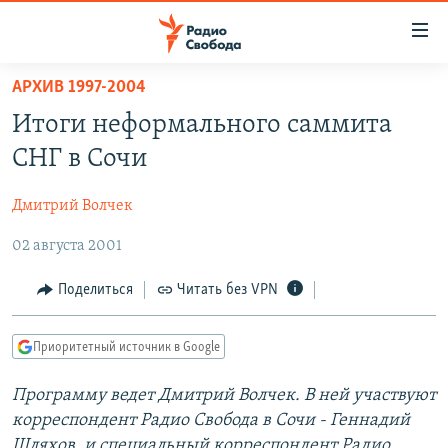
Ссылки
для
упрощенного
АРХИВ 1997-2004
ПРОГРАММЫ
доступа
Итоги неформального саммита
ПОДКАСТЫ
Вернуться
СНГ в Сочи
к
АВТОРСКИЕ ПРОЕКТЫ
основному
Дмитрий Волчек
ЦИТАТЫ СВОБОДЫ
содержанию
Вернутся
02 августа 2001
МНЕНИЯ
к
КУЛЬТУРА
Поделиться
Читать без VPN
главной
навигации
IDEL.РЕАЛИИ
Вернутся
Приоритетный источник в Google
КАВКАЗ.РЕАЛИИ
к
СЕВЕР.РЕАЛИИ
Программу ведет Дмитрий Волчек. В ней участвуют
поиску
корреспондент Радио Свобода в Сочи - Геннадий
СИБИРЬ.РЕАЛИИ
Шляхов, и специальный корреспондент Радио