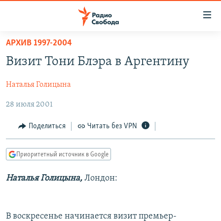
Ссылки
для
упрощенного
АРХИВ 1997-2004
ПРОГРАММЫ
доступа
Визит Тони Блэра в Аргентину
ПОДКАСТЫ
Вернуться
к
Наталья Голицына
АВТОРСКИЕ ПРОЕКТЫ
основному
28 июля 2001
ЦИТАТЫ СВОБОДЫ
содержанию
Вернутся
МНЕНИЯ
Поделиться
Читать без VPN
к
КУЛЬТУРА
главной
Приоритетный источник в Google
навигации
IDEL.РЕАЛИИ
Вернутся
КАВКАЗ.РЕАЛИИ
Наталья Голицына,
Лондон:
к
СЕВЕР.РЕАЛИИ
поиску
СИБИРЬ.РЕАЛИИ
В воскресенье начинается визит премьер-