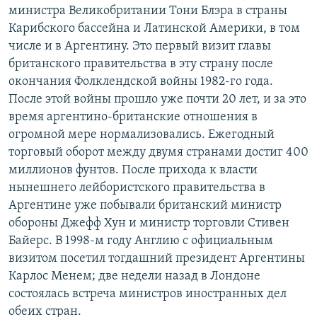
министра Великобритании Тони Блэра в страны
РАСПИСАНИЕ ВЕЩАНИЯ
Карибского бассейна и Латинской Америки, в том
ПОДПИШИТЕСЬ НА РАССЫЛКУ
числе и в Аргентину. Это первый визит главы
британского правительства в эту страну после
СОЦИАЛЬНЫЕ СЕТИ
окончания Фолклендской войны 1982-го года.
После этой войны прошло уже почти 20 лет, и за это
время аргентино-британские отношения в
огромной мере нормализовались. Ежегодный
торговый оборот между двумя странами достиг 400
миллионов фунтов. После прихода к власти
Все сайты РСЕ/РС
нынешнего лейбористского правительства в
Аргентине уже побывали британский министр
обороны Джефф Хун и министр торговли Стивен
Байерс. В 1998-м году Англию с официальным
визитом посетил тогдашний президент Аргентины
Карлос Менем; две недели назад в Лондоне
состоялась встреча министров иностранных дел
обеих стран.