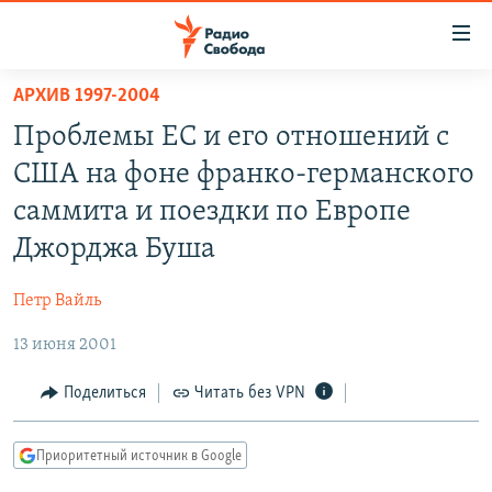
Ссылки
для
упрощенного
АРХИВ 1997-2004
ПРОГРАММЫ
доступа
Проблемы ЕС и его отношений с
ПОДКАСТЫ
Вернуться
США на фоне франко-германского
к
АВТОРСКИЕ ПРОЕКТЫ
саммита и поездки по Европе
основному
ЦИТАТЫ СВОБОДЫ
содержанию
Джорджа Буша
Вернутся
МНЕНИЯ
к
Петр Вайль
КУЛЬТУРА
главной
13 июня 2001
навигации
IDEL.РЕАЛИИ
Вернутся
КАВКАЗ.РЕАЛИИ
Поделиться
Читать без VPN
к
СЕВЕР.РЕАЛИИ
поиску
Приоритетный источник в Google
СИБИРЬ.РЕАЛИИ