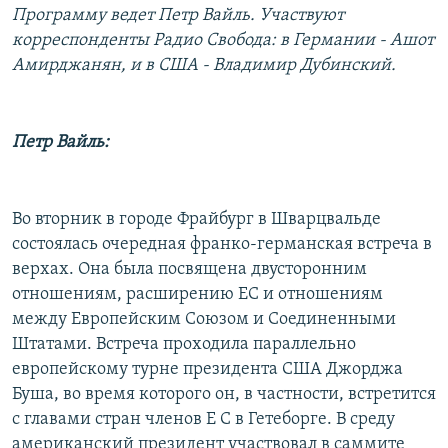
Программу ведет Петр Вайль. Участвуют
РАСПИСАНИЕ ВЕЩАНИЯ
корреспонденты Радио Свобода: в Германии - Ашот
ПОДПИШИТЕСЬ НА РАССЫЛКУ
Амирджанян, и в США - Владимир Дубинский.
СОЦИАЛЬНЫЕ СЕТИ
Петр Вайль:
Во вторник в городе Фрайбург в Шварцвальде
Все сайты РСЕ/РС
состоялась очередная франко-германская встреча в
верхах. Она была посвящена двусторонним
отношениям, расширению ЕС и отношениям
между Европейским Союзом и Соединенными
Штатами. Встреча проходила параллельно
европейскому турне президента США Джорджа
Буша, во время которого он, в частности, встретится
с главами стран членов Е С в Гетеборге. В среду
американский президент участвовал в саммите