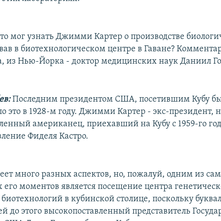
то мог узнать Джимми Картер о производстве биологи
вав в биотехнологическом центре в Гаване? Коммента
, из Нью-Йорка - доктор медицинских наук Даниил Го
ев:
Последним президентом США, посетившим Кубу б
о это в 1928-м году. Джимми Картер - экс-президент, 
ленный американец, приехавший на Кубу с 1959-го год
вление Фиделя Кастро.
меет много разных аспектов, но, пожалуй, одним из са
 его моментов является посещение центра генетичес
биотехнологий в кубинской столице, поскольку буквал
ей до этого высокопоставленный представитель Госуда