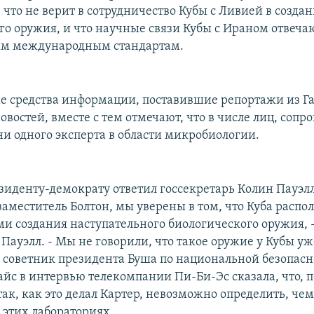
 что не верит в сотрудничество Кубы с Ливией в созда
го оружия, и что научные связи Кубы с Ираном отвеча
м международным стандартам.
 средства информации, поставившие репортажи из Га
востей, вместе с тем отмечают, что в числе лиц, со
ни одного эксперта в области микробиологии.
иденту-демократу ответил госсекретарь Колин Пауэлл.
аместитель Болтон, мы уверены в том, что Куба распол
и создания наступательного биологического оружия, -
ауэлл. - Мы не говорили, что такое оружие у Кубы уже
, советник президента Буша по национальной безопасн
айс в интервью телекомпании Пи-Би-Эс сказала, что, 
так, как это делал Картер, невозможно определить, че
 этих лабораториях.