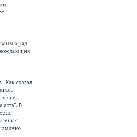
нии
ют
ваны в ряд
провождающих
 "Как сказал
агает
 заявил
 есть". В
ости
посещая
м именно