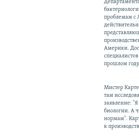
Департамента
бактериологи
проблемам с 
действительно
представляющ
производстве
Америки. Дос
специалистов 
прошлом году
Мистер Карте
там исследов
заявление: "Я
биологии. А 
нормам". Кар
к производств