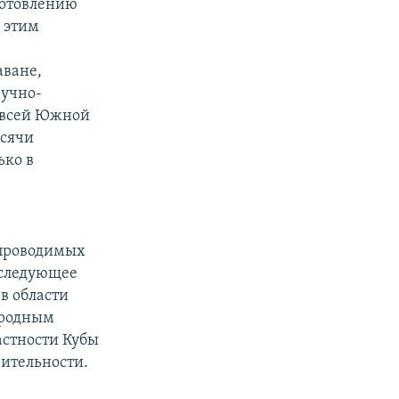
готовлению
 этим
аване,
аучно-
и всей Южной
ысячи
ько в
 проводимых
 следующее
 в области
ародным
астности Кубы
вительности.