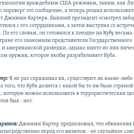
ехнологии враждебным США режимам, таким, как Ли
 опроверг это сообщение, а теперь решил использоват
ет Джимми Картера. Бывший президент осмотрел лаб
етился с его сотрудниками, а затем выступил со встре
По его словам, он готовился к поездке на Кубу весьма 
стране его знакомили представители Государственного
 и американской разведки, однако никто из них ничег
ком оружии, которое якобы разрабатывает Куба.
тер:
Я не раз спрашивал их, существуют ли какие-либо
а того, что Куба делится с какой бы то ни было страной
 которую можно использовать в террористических цел
ов был - нет.
аринов:
Джимми Картер предположил, что обвинения 
епосредственно перед его визитом - не случайное сов