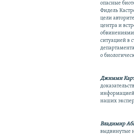
опасные биот
Фидель Кастро
цели авторит
центра и встр
обвинениями. 
ситуацией в 
департамента
о биологичес
Джимми Кар
доказательств
информацией,
наших эксперт
Владимир Аб
выдвинутые н