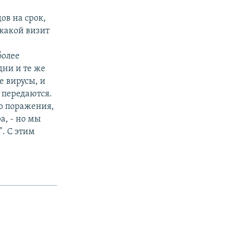
ов на срок,
икакой визит
,
более
дни и те же
е вирусы, и
 передаются.
го поражения,
а, - но мы
". С этим