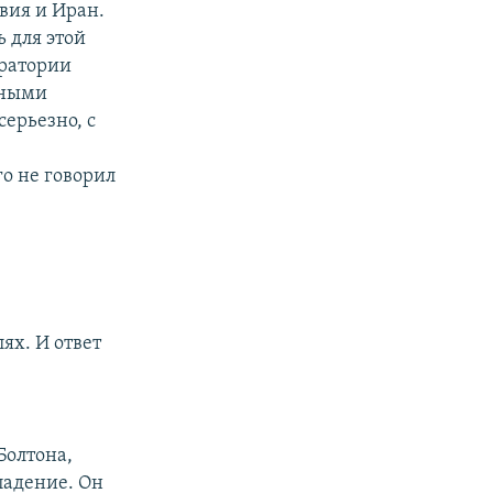
вия и Иран.
ь для этой
оратории
чными
серьезно, с
о не говорил
ях. И ответ
Болтона,
падение. Он