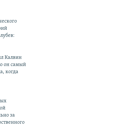
ческого
рий
лубев:
ыл Калвин
но он самый
а, когда
мых
кой
ьно за
рственного