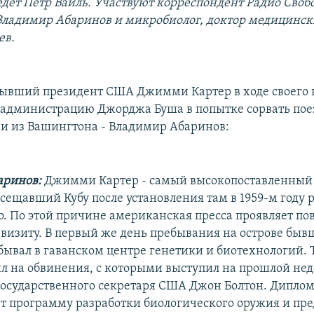
дет Петр Вайль. Участвуют корреспондент Радио Свобо
ладимир Абаринов и микробиолог, доктор медицинск
ев.
ывший президент США Джимми Картер в ходе своего 
 администрацию Джорджа Буша в попытке сорвать поез
и из Вашингтона - Владимир Абаринов:
аринов:
Джимми Картер - самый высокопоставленный
осещавший Кубу после установления там в 1959-м году
о. По этой причине американская пресса проявляет 
о визиту. В первый же день пребывания на острове бы
бывал в гаванском центре генетики и биотехнологий.
ил на обвинения, с которыми выступил на прошлой нед
государственного секретаря США Джон Болтон. Диплом
ет программу разработки биологического оружия и пре