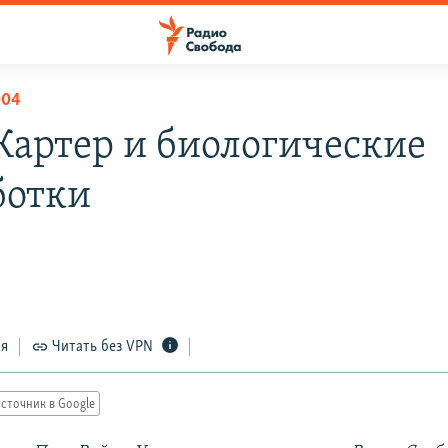
004
 Картер и биологические
ботки
ся
Читать без VPN
сточник в Google