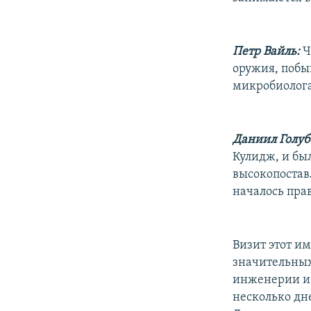
Петр Вайль:
Ч
оружия, побы
микробиолога
Даниил Голуб
Кулидж, и был
высокопостав
началось пра
Визит этот и
значительных
инженерии и 
несколько дн