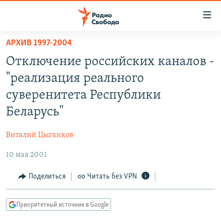
Ссылки
для
упрощенного
АРХИВ 1997-2004
ПРОГРАММЫ
доступа
Отключение российских каналов -
ПОДКАСТЫ
Вернуться
"реализация реального
к
АВТОРСКИЕ ПРОЕКТЫ
суверенитета Республики
основному
ЦИТАТЫ СВОБОДЫ
содержанию
Беларусь"
Вернутся
МНЕНИЯ
к
Виталий Цыганков
КУЛЬТУРА
главной
10 мая 2001
навигации
IDEL.РЕАЛИИ
Вернутся
КАВКАЗ.РЕАЛИИ
Поделиться
Читать без VPN
к
СЕВЕР.РЕАЛИИ
поиску
Приоритетный источник в Google
СИБИРЬ.РЕАЛИИ