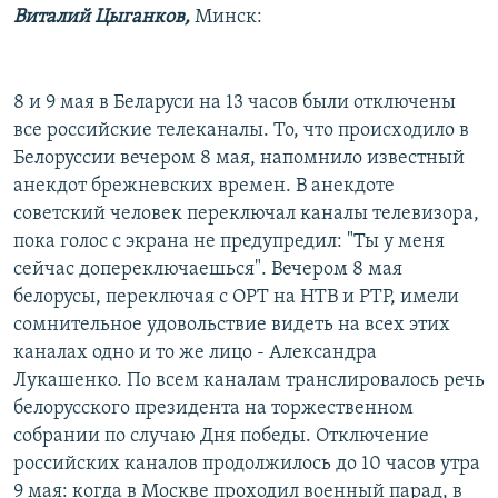
Виталий Цыганков,
Минск:
РАСПИСАНИЕ ВЕЩАНИЯ
ПОДПИШИТЕСЬ НА РАССЫЛКУ
8 и 9 мая в Беларуси на 13 часов были отключены
СОЦИАЛЬНЫЕ СЕТИ
все российские телеканалы. То, что происходило в
Белоруссии вечером 8 мая, напомнило известный
анекдот брежневских времен. В анекдоте
советский человек переключал каналы телевизора,
пока голос с экрана не предупредил: "Ты у меня
сейчас допереключаешься". Вечером 8 мая
Все сайты РСЕ/РС
белорусы, переключая с ОРТ на НТВ и РТР, имели
сомнительное удовольствие видеть на всех этих
каналах одно и то же лицо - Александра
Лукашенко. По всем каналам транслировалось речь
белорусского президента на торжественном
собрании по случаю Дня победы. Отключение
российских каналов продолжилось до 10 часов утра
9 мая: когда в Москве проходил военный парад, в