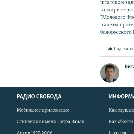
штатском зад
в смирительн
"Молодого Фр
пикеты проте
белорусского 
Поделить
Вит
РАДИО СВОБОДА
ИНФОРМ
Мобильное приложение
Как слушат
СОЦИАЛЬНЫЕ СЕТИ
Стипендия имени Петра Вайля
Как обойти
Архив 1997-2006
Рассылка