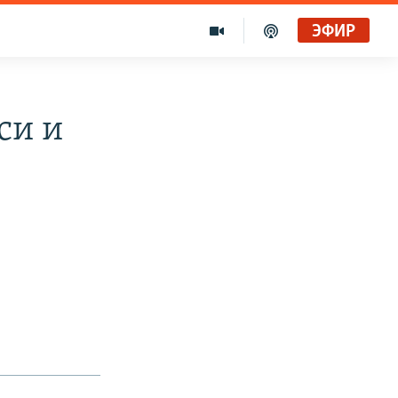
ЭФИР
си и