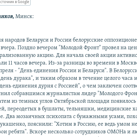
сточник в Google
анков,
Минск:
я народов Беларуси и России белорусские оппозицион
 вчера. Поздно вечером "Молодой Фронт" провел на це
рализованную акцию. Для начала своей акции активи
ли 11 часов вечера. Из-за разницы во времени в Москв
преля - "День единения России и Беларуси". В Белорус
день дурака", и таким образом в течение целого часа
"день единения дурня с Россией", о чем заключен соо
яснил собравшимся журналистам лидер "Молодого Фрон
атем из темных углов Октябрьской площади появилось 
й, переодетых в бушлаты, тельняшки, медицинские ха
е. Два мозаичных психопата с бумажными усами, пох
укашенко, пояснили: "Хотим в Россию, ее ведь умом не
свои ребята". Вскоре несколько сотрудников ОМОНа и л