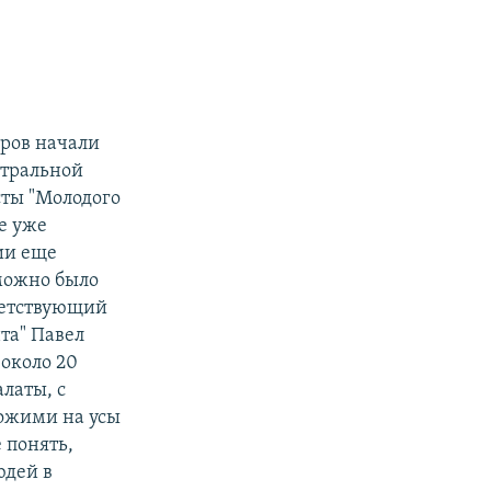
еров начали
нтральной
сты "Молодого
е уже
сии еще
 можно было
тветствующий
та" Павел
около 20
латы, с
ожими на усы
 понять,
юдей в