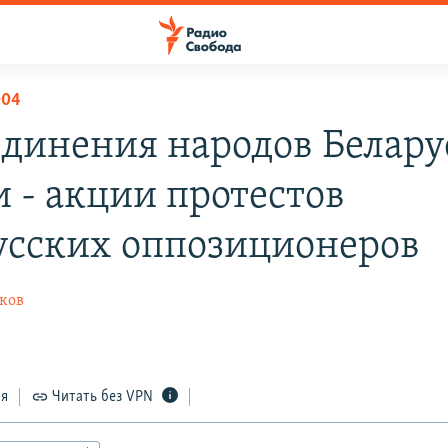
004
единения народов Белару
и - акции протестов
усских оппозиционеров
ков
ся
Читать без VPN