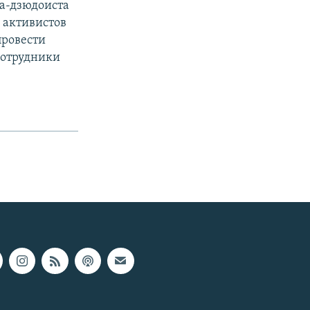
а-дзюдоиста
 активистов
провести
сотрудники