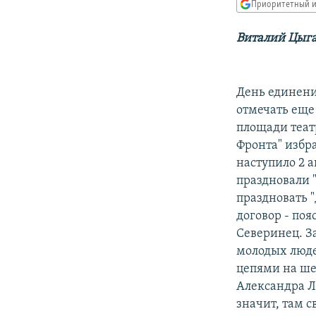
РАСПИСАНИЕ ВЕЩАНИЯ
Приоритетный и
ПОДПИШИТЕСЬ НА РАССЫЛКУ
Виталий Цыг
День единени
отмечать еще
площади теат
Фронта" избра
наступило 2 а
праздновали "
праздновать 
договор - по
Северинец. З
молодых люде
цепями на ше
Александра Л
значит, там 