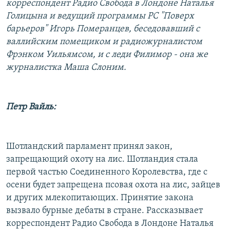
корреспондент Радио Свобода в Лондоне Наталья
РАСПИСАНИЕ ВЕЩАНИЯ
Голицына и ведущий программы РС "Поверх
ПОДПИШИТЕСЬ НА РАССЫЛКУ
барьеров" Игорь Померанцев, беседовавший с
валлийским помещиком и радиожурналистом
Фрэнком Уильямсом, и с леди Филимор - она же
СОЦИАЛЬНЫЕ СЕТИ
журналистка Маша Слоним.
Петр Вайль:
Все сайты РСЕ/РС
Шотландский парламент принял закон,
запрещающий охоту на лис. Шотландия стала
первой частью Соединенного Королевства, где с
осени будет запрещена псовая охота на лис, зайцев
и других млекопитающих. Принятие закона
вызвало бурные дебаты в стране. Рассказывает
корреспондент Радио Свобода в Лондоне Наталья