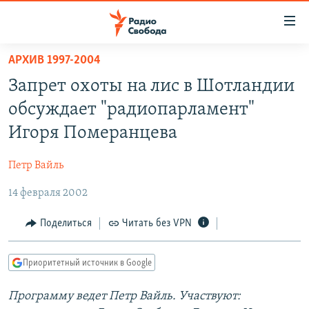
Ссылки
для
упрощенного
АРХИВ 1997-2004
ПРОГРАММЫ
доступа
Запрет охоты на лис в Шотландии
ПОДКАСТЫ
Вернуться
обсуждает "радиопарламент"
к
АВТОРСКИЕ ПРОЕКТЫ
Игоря Померанцева
основному
ЦИТАТЫ СВОБОДЫ
содержанию
Петр Вайль
Вернутся
МНЕНИЯ
к
14 февраля 2002
КУЛЬТУРА
главной
навигации
IDEL.РЕАЛИИ
Поделиться
Читать без VPN
Вернутся
КАВКАЗ.РЕАЛИИ
к
Приоритетный источник в Google
СЕВЕР.РЕАЛИИ
поиску
Программу ведет Петр Вайль. Участвуют:
СИБИРЬ.РЕАЛИИ