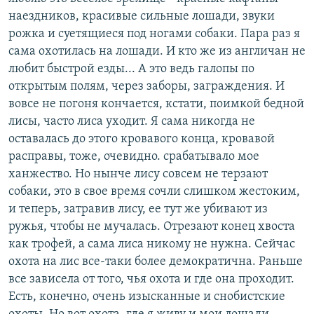
наездников, красивые сильные лошади, звуки
рожка и суетящиеся под ногами собаки. Пара раз я
сама охотилась на лошади. И кто же из англичан не
любит быстрой езды... А это ведь галопы по
открытым полям, через заборы, заграждения. И
вовсе не погоня кончается, кстати, поимкой бедной
лисы, часто лиса уходит. Я сама никогда не
оставалась до этого кровавого конца, кровавой
расправы, тоже, очевидно. срабатывало мое
ханжество. Но нынче лису совсем не терзают
собаки, это в свое время сочли слишком жестоким,
и теперь, затравив лису, ее тут же убивают из
ружья, чтобы не мучалась. Отрезают конец хвоста
как трофей, а сама лиса никому не нужна. Сейчас
охота на лис все-таки более демократична. Раньше
все зависела от того, чья охота и где она проходит.
Есть, конечно, очень изысканные и снобистские