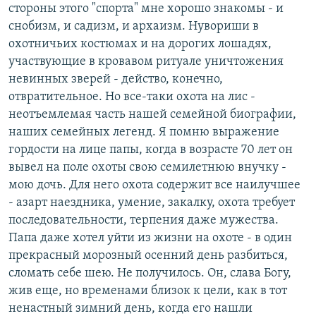
стороны этого "спорта" мне хорошо знакомы - и
снобизм, и садизм, и архаизм. Нувориши в
охотничьих костюмах и на дорогих лошадях,
участвующие в кровавом ритуале уничтожения
невинных зверей - действо, конечно,
отвратительное. Но все-таки охота на лис -
неотъемлемая часть нашей семейной биографии,
наших семейных легенд. Я помню выражение
гордости на лице папы, когда в возрасте 70 лет он
вывел на поле охоты свою семилетнюю внучку -
мою дочь. Для него охота содержит все наилучшее
- азарт наездника, умение, закалку, охота требует
последовательности, терпения даже мужества.
Папа даже хотел уйти из жизни на охоте - в один
прекрасный морозный осенний день разбиться,
сломать себе шею. Не получилось. Он, слава Богу,
жив еще, но временами близок к цели, как в тот
ненастный зимний день, когда его нашли