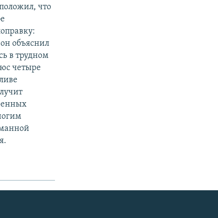
положил, что
бе
оправку:
 он объяснил
сь в трудном
люс четыре
аливе
олучит
военных
ногим
уманной
я.