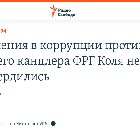
004
ения в коррупции проти
го канцлера ФРГ Коля н
ердились
н
ся
Читать без VPN