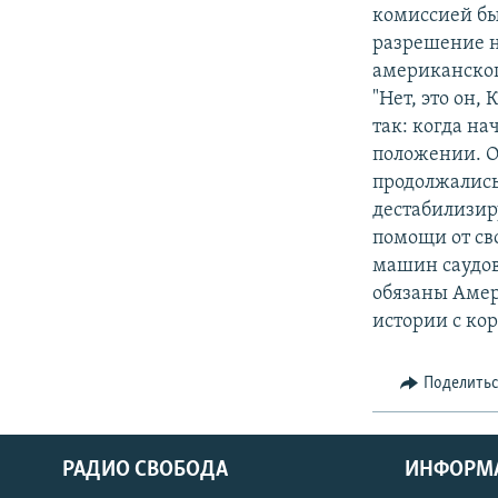
комиссией бы
разрешение н
американског
"Нет, это он,
так: когда н
положении. О
продолжались.
дестабилизир
помощи от св
машин саудов
обязаны Амер
истории с кор
Поделить
РАДИО СВОБОДА
ИНФОРМ