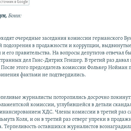
сточник в Google
ун,
Бонн:
оходят очередные заседания комиссии германского Бун
 подозрения в продажности и коррупции, выдвинутые
я и его правительства. На вопросы депутатов отвечал 
транных дел Ганс-Дитрих Геншер. В третий раз давал
. После этого председатель комиссии Фолькер Нойман п
винения фактами не подтвердились.
пеливые журналисты поторопились досрочно покинут
рламентской комиссии, углубившейся в детали скандал
нансированием ХДС. Члены комиссии в третий раз 
ьмута Коля, и он в третий раз отверг упреки в продаж
а. Терпеливость оставшихся журналистов вознаградила