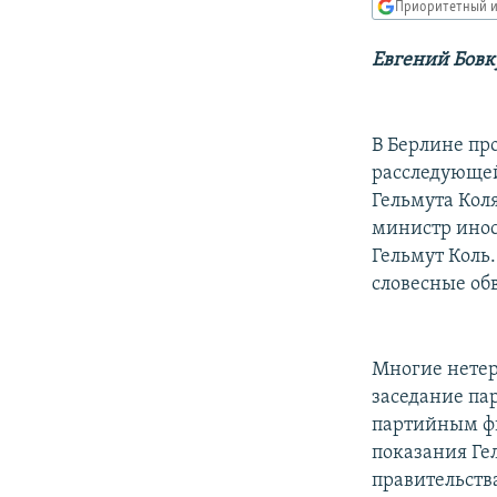
РАСПИСАНИЕ ВЕЩАНИЯ
Приоритетный и
ПОДПИШИТЕСЬ НА РАССЫЛКУ
Евгений Бовк
В Берлине пр
расследующей
Гельмута Кол
министр инос
Гельмут Коль
словесные об
Многие нетер
заседание па
партийным фи
показания Гел
правительств