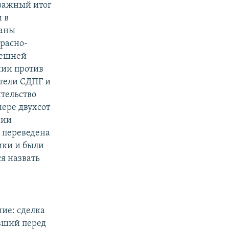
 важный итог
 в
наны
расно-
нешней
нии против
ятели СДПГ и
ительство
мере двухсот
вии
о переведена
ики и были
я назвать
ие: сделка
вший перед