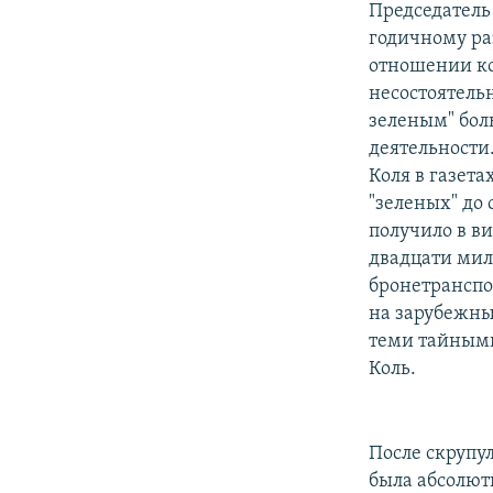
Председатель
годичному ра
отношении ко
несостоятель
зеленым" бол
деятельности
Коля в газет
"зеленых" до 
получило в в
двадцати мил
бронетранспо
на зарубежны
теми тайными
Коль.
После скрупу
была абсолют