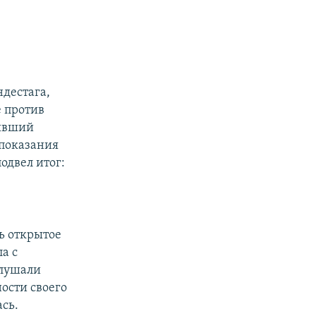
дестага,
 против
бывший
 показания
одвел итог:
ь открытое
а с
слушали
ности своего
сь.