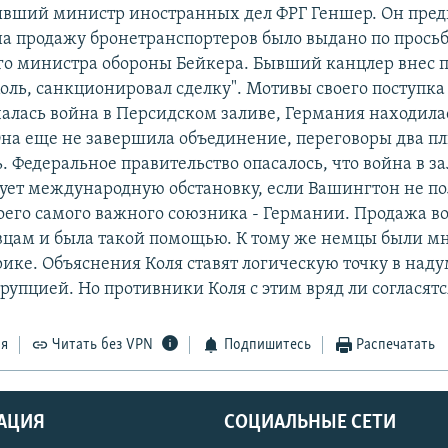
вший министр иностранных дел ФРГ Геншер. Он пред
а продажу бронетранспортеров было выдано по прось
о министра обороны Бейкера. Бывший канцлер внес п
 Коль, санкционировал сделку". Мотивы своего поступка
ачалась война в Персидском заливе, Германия находила
на еще не завершила объединение, переговоры два п
 Федеральное правительство опасалось, что война в з
ует международную обстановку, если Вашингтон не п
оего самого важного союзника - Германии. Продажа 
цам и была такой помощью. К тому же немцы были м
ике. Объяснения Коля ставят логическую точку в над
рупцией. Но противники Коля с этим вряд ли согласятс
ся
Читать без VPN
Подпишитесь
Распечатать
АЦИЯ
СОЦИАЛЬНЫЕ СЕТИ