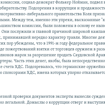
 комиссии, социал-демократ Фолькер Нойман, подвел
збирательству. Подозрения в коррупции и продажности
нсервативно-либерального правительства Коля приз
ными. Между тем, именно эти упреки, высказанные "к
ьшинством комиссии, были положены в основу ее ны
. Они послужили и главной причиной широкой кампа
ах, принимавшей нередко характер травли. Многие де
сих пор убеждены, что в 1991-м году федеральное прав
иде пожертвований взятки от торговцев оружием в раз
лионов марок за разрешение продать Саудовской Ара
ртеры. Часть этих денег, якобы, была непосредственн
е счета ХДС. Подозревалось, что германские оружейн
 спонсорами ХДС, имена которых упорно отказываетс
лезной проверки документов эксперты вынесли сужден
но легальной. Домыслы о коррупции отверг и выступи