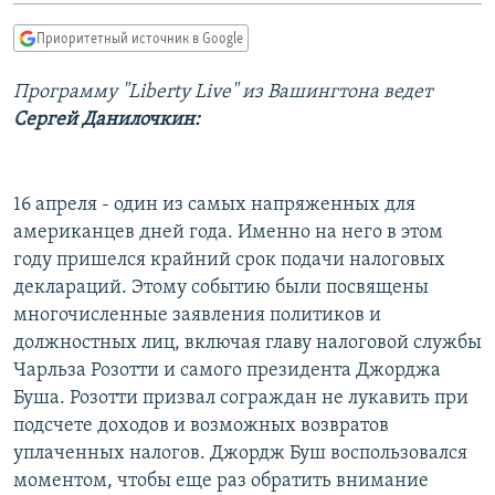
РАСПИСАНИЕ ВЕЩАНИЯ
Приоритетный источник в Google
ПОДПИШИТЕСЬ НА РАССЫЛКУ
Программу "Liberty Live" из Вашингтона ведет
Сергей Данилочкин:
СОЦИАЛЬНЫЕ СЕТИ
16 апреля - один из самых напряженных для
американцев дней года. Именно на него в этом
году пришелся крайний срок подачи налоговых
Все сайты РСЕ/РС
деклараций. Этому событию были посвящены
многочисленные заявления политиков и
должностных лиц, включая главу налоговой службы
Чарльза Розотти и самого президента Джорджа
Буша. Розотти призвал сограждан не лукавить при
подсчете доходов и возможных возвратов
уплаченных налогов. Джордж Буш воспользовался
моментом, чтобы еще раз обратить внимание