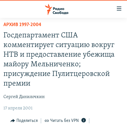
Ссылки
для
упрощенного
АРХИВ 1997-2004
ПРОГРАММЫ
доступа
Госдепартамент США
ПОДКАСТЫ
Вернуться
комментирует ситуацию вокруг
к
АВТОРСКИЕ ПРОЕКТЫ
НТВ и предоставление убежища
основному
ЦИТАТЫ СВОБОДЫ
содержанию
майору Мельниченко;
Вернутся
МНЕНИЯ
присуждение Пулитцеровской
к
КУЛЬТУРА
премии
главной
навигации
IDEL.РЕАЛИИ
Сергей Данилочкин
Вернутся
КАВКАЗ.РЕАЛИИ
к
17 апреля 2001
СЕВЕР.РЕАЛИИ
поиску
Поделиться
Читать без VPN
СИБИРЬ.РЕАЛИИ