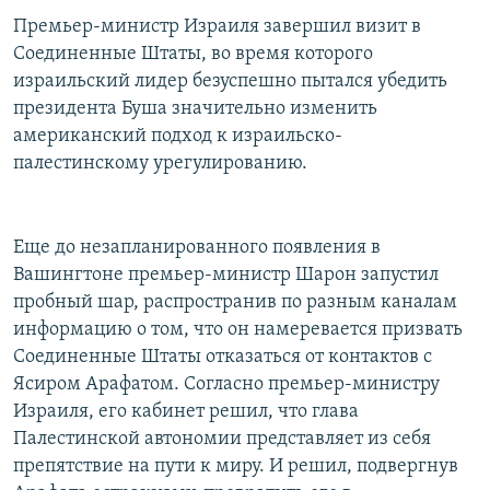
РАСПИСАНИЕ ВЕЩАНИЯ
Премьер-министр Израиля завершил визит в
Соединенные Штаты, во время которого
ПОДПИШИТЕСЬ НА РАССЫЛКУ
израильский лидер безуспешно пытался убедить
президента Буша значительно изменить
СОЦИАЛЬНЫЕ СЕТИ
американский подход к израильско-
палестинскому урегулированию.
Еще до незапланированного появления в
Все сайты РСЕ/РС
Вашингтоне премьер-министр Шарон запустил
пробный шар, распространив по разным каналам
информацию о том, что он намеревается призвать
Соединенные Штаты отказаться от контактов с
Ясиром Арафатом. Согласно премьер-министру
Израиля, его кабинет решил, что глава
Палестинской автономии представляет из себя
препятствие на пути к миру. И решил, подвергнув