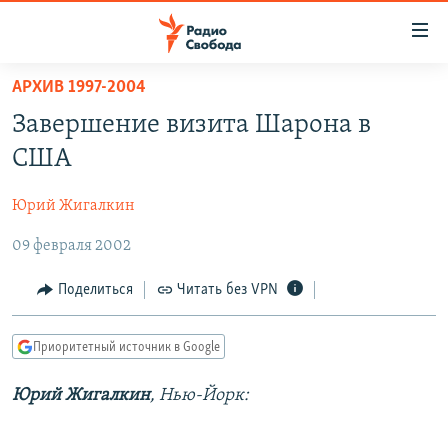
Ссылки
для
упрощенного
АРХИВ 1997-2004
ПРОГРАММЫ
доступа
Завершение визита Шарона в
ПОДКАСТЫ
Вернуться
США
к
АВТОРСКИЕ ПРОЕКТЫ
основному
Юрий Жигалкин
ЦИТАТЫ СВОБОДЫ
содержанию
Вернутся
09 февраля 2002
МНЕНИЯ
к
КУЛЬТУРА
Поделиться
Читать без VPN
главной
навигации
IDEL.РЕАЛИИ
Вернутся
Приоритетный источник в Google
КАВКАЗ.РЕАЛИИ
к
СЕВЕР.РЕАЛИИ
Юрий Жигалкин
, Нью-Йорк:
поиску
СИБИРЬ.РЕАЛИИ