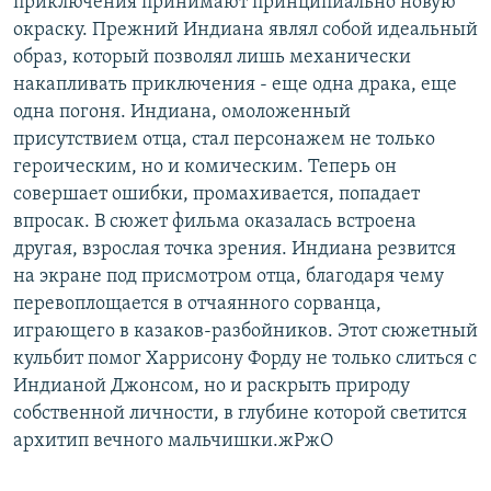
приключения принимают принципиально новую
окраску. Прежний Индиана являл собой идеальный
образ, который позволял лишь механически
накапливать приключения - еще одна драка, еще
одна погоня. Индиана, омоложенный
присутствием отца, стал персонажем не только
героическим, но и комическим. Теперь он
совершает ошибки, промахивается, попадает
впросак. В сюжет фильма оказалась встроена
другая, взрослая точка зрения. Индиана резвится
на экране под присмотром отца, благодаря чему
перевоплощается в отчаянного сорванца,
играющего в казаков-разбойников. Этот сюжетный
кульбит помог Харрисону Форду не только слиться с
Индианой Джонсом, но и раскрыть природу
собственной личности, в глубине которой светится
архитип вечного мальчишки.жРжО