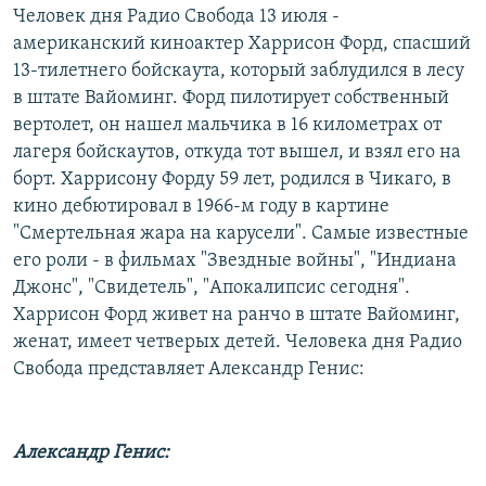
Человек дня Радио Свобода 13 июля -
РАСПИСАНИЕ ВЕЩАНИЯ
американский киноактер Харрисон Форд, спасший
ПОДПИШИТЕСЬ НА РАССЫЛКУ
13-тилетнего бойскаута, который заблудился в лесу
в штате Вайоминг. Форд пилотирует собственный
СОЦИАЛЬНЫЕ СЕТИ
вертолет, он нашел мальчика в 16 километрах от
лагеря бойскаутов, откуда тот вышел, и взял его на
борт. Харрисону Форду 59 лет, родился в Чикаго, в
кино дебютировал в 1966-м году в картине
"Смертельная жара на карусели". Самые известные
его роли - в фильмах "Звездные войны", "Индиана
Все сайты РСЕ/РС
Джонс", "Свидетель", "Апокалипсис сегодня".
Харрисон Форд живет на ранчо в штате Вайоминг,
женат, имеет четверых детей. Человека дня Радио
Свобода представляет Александр Генис:
Александр Генис: