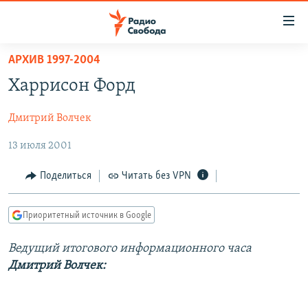
Ссылки
для
упрощенного
АРХИВ 1997-2004
ПРОГРАММЫ
доступа
Харрисон Форд
ПОДКАСТЫ
Вернуться
к
Дмитрий Волчек
АВТОРСКИЕ ПРОЕКТЫ
основному
13 июля 2001
ЦИТАТЫ СВОБОДЫ
содержанию
Вернутся
МНЕНИЯ
Поделиться
Читать без VPN
к
КУЛЬТУРА
главной
Приоритетный источник в Google
навигации
IDEL.РЕАЛИИ
Вернутся
КАВКАЗ.РЕАЛИИ
Ведущий итогового информационного часа
к
Дмитрий Волчек:
СЕВЕР.РЕАЛИИ
поиску
СИБИРЬ.РЕАЛИИ