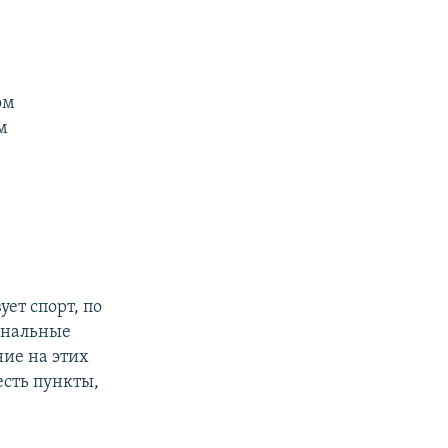
ом
м
ует спорт, по
ональные
ние на этих
есть пункты,