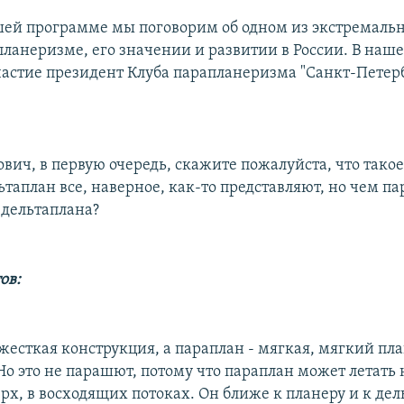
шей программе мы поговорим об одном из экстремаль
апланеризме, его значении и развитии в России. В на
астие президент Клуба парапланеризма "Санкт-Петер
вич, в первую очередь, скажите пожалуйста, что тако
ьтаплан все, наверное, как-то представляют, но чем п
 дельтаплана?
ов:
 жесткая конструкция, а параплан - мягкая, мягкий пл
о это не парашют, потому что параплан может летать 
ерх, в восходящих потоках. Он ближе к планеру и к дел