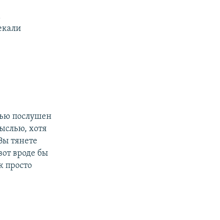
а
екали
тью послушен
ыслью, хотя
Вы тянете
вот вроде бы
к просто