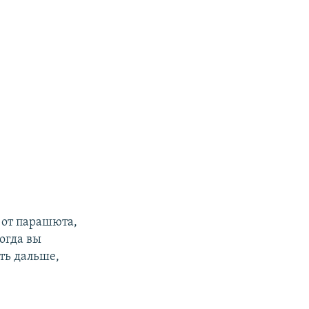
 от парашюта,
огда вы
еть дальше,