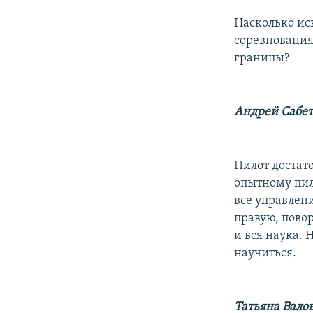
Насколько ис
соревнованиях
границы?
Андрей Сабет
Пилот достат
опытному пил
все управлени
правую, повор
и вся наука. 
научиться.
Татьяна Вало