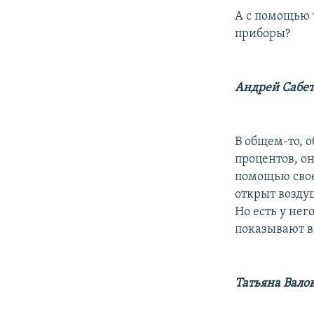
А с помощью 
приборы?
Андрей Сабет
В общем-то, о
процентов, он
помощью своег
открыт воздуш
Но есть у не
показывают в
Татьяна Вало