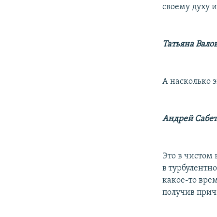
своему духу 
Татьяна Вало
А насколько э
Андрей Сабет
Это в чистом 
в турбулентн
какое-то врем
получив при