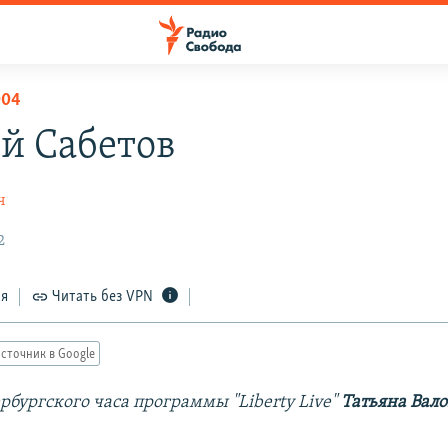
004
й Сабетов
ч
2
ся
Читать без VPN
сточник в Google
рбургского часа программы "Liberty Live"
Татьяна Вало