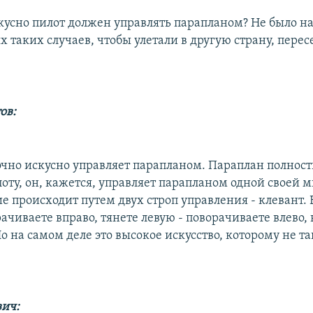
кусно пилот должен управлять парапланом? Не было н
 таких случаев, чтобы улетали в другую страну, перес
ов:
очно искусно управляет парапланом. Параплан полнос
оту, он, кажется, управляет парапланом одной своей м
е происходит путем двух строп управления - клевант. 
ачиваете вправо, тянете левую - поворачиваете влево, 
Но на самом деле это высокое искусство, которому не та
вич: