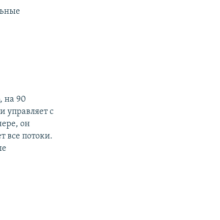
льные
, на 90
и управляет с
нере, он
т все потоки.
ые