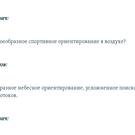
вич:
своеобразное спортивное ориентирование в воздухе?
ов:
образное небесное ориентирование, усложненное поис
отоков.
вич: