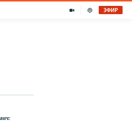
ЭФИР
вич: