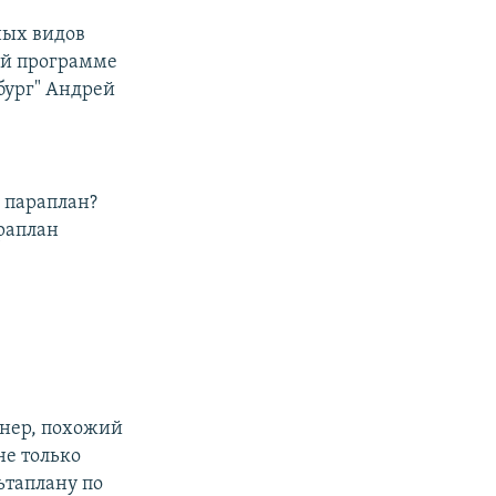
ных видов
шей программе
бург" Андрей
е параплан?
араплан
анер, похожий
не только
ьтаплану по