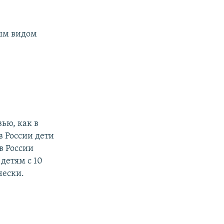
ным видом
ью, как в
в России дети
 в России
 детям с 10
чески.