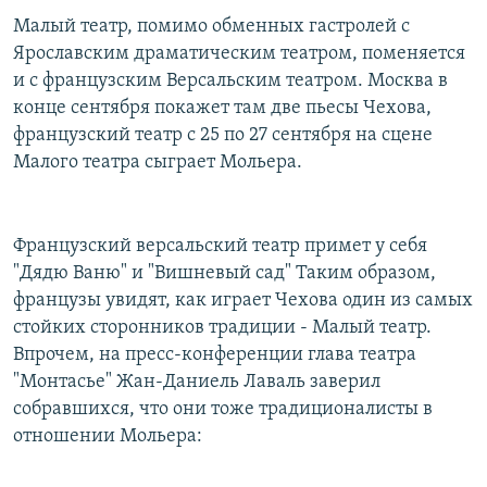
РАСПИСАНИЕ ВЕЩАНИЯ
Малый театр, помимо обменных гастролей с
Ярославским драматическим театром, поменяется
ПОДПИШИТЕСЬ НА РАССЫЛКУ
и с французским Версальским театром. Москва в
конце сентября покажет там две пьесы Чехова,
СОЦИАЛЬНЫЕ СЕТИ
французский театр с 25 по 27 сентября на сцене
Малого театра сыграет Мольера.
Французский версальский театр примет у себя
Все сайты РСЕ/РС
"Дядю Ваню" и "Вишневый сад" Таким образом,
французы увидят, как играет Чехова один из самых
стойких сторонников традиции - Малый театр.
Впрочем, на пресс-конференции глава театра
"Монтасье" Жан-Даниель Лаваль заверил
собравшихся, что они тоже традиционалисты в
отношении Мольера: