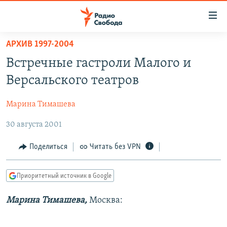
Ссылки
для
упрощенного
АРХИВ 1997-2004
ПРОГРАММЫ
доступа
Встречные гастроли Малого и
ПОДКАСТЫ
Вернуться
Версальского театров
к
АВТОРСКИЕ ПРОЕКТЫ
основному
Марина Тимашева
ЦИТАТЫ СВОБОДЫ
содержанию
Вернутся
30 августа 2001
МНЕНИЯ
к
КУЛЬТУРА
Поделиться
Читать без VPN
главной
навигации
IDEL.РЕАЛИИ
Вернутся
Приоритетный источник в Google
КАВКАЗ.РЕАЛИИ
к
СЕВЕР.РЕАЛИИ
Марина Тимашева,
Москва:
поиску
СИБИРЬ.РЕАЛИИ