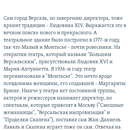
Сам город Версаль, по заверению директора, тоже
хранит традиции - Людовика XIV. Выражается это в
вечном поиске нового и прекрасного. А
театральное здание было построено в 1777-м году,
так что Малый и Монтасье - почти ровесники. На
открытии театра, который назвали "Большим
Версальским", присутствовали Людовик XVI и
Мария-Антуанетта. В 1936-м году театр
переименовали в "Монтасье". Это нечто вроде
псевдонима женщины, его создавшей - Маргариты
Брюне. Нынче у театра нет постоянной труппы,
актеров и режиссеров нанимает директор, но
спектакли, которые привозят в Москву ("Смешные
жеманницы", "Версальская импровизация" и
"Проделки Скапена"), поставил сам Жан-Даниель
Лаваль и Скапена играет тоже он сам. Отвечая на