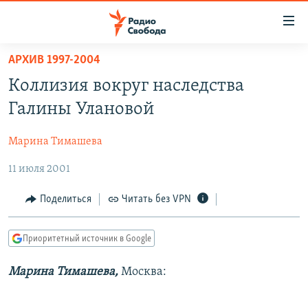
Ссылки
для
упрощенного
АРХИВ 1997-2004
ПРОГРАММЫ
доступа
Коллизия вокруг наследства
ПОДКАСТЫ
Вернуться
Галины Улановой
к
АВТОРСКИЕ ПРОЕКТЫ
основному
Марина Тимашева
ЦИТАТЫ СВОБОДЫ
содержанию
Вернутся
11 июля 2001
МНЕНИЯ
к
КУЛЬТУРА
Поделиться
Читать без VPN
главной
навигации
IDEL.РЕАЛИИ
Вернутся
Приоритетный источник в Google
КАВКАЗ.РЕАЛИИ
к
СЕВЕР.РЕАЛИИ
Марина Тимашева,
Москва:
поиску
СИБИРЬ.РЕАЛИИ