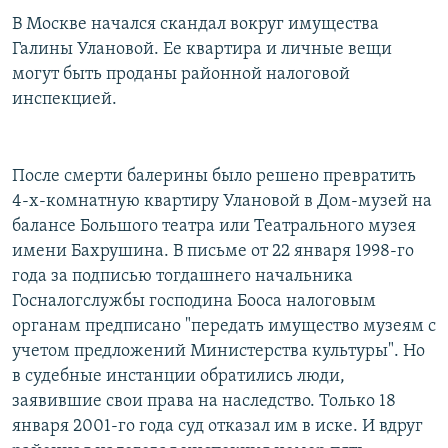
РАСПИСАНИЕ ВЕЩАНИЯ
В Москве начался скандал вокруг имущества
Галины Улановой. Ее квартира и личные вещи
ПОДПИШИТЕСЬ НА РАССЫЛКУ
могут быть проданы районной налоговой
инспекцией.
СОЦИАЛЬНЫЕ СЕТИ
После смерти балерины было решено превратить
4-х-комнатную квартиру Улановой в Дом-музей на
балансе Большого театра или Театрального музея
Все сайты РСЕ/РС
имени Бахрушина. В письме от 22 января 1998-го
года за подписью тогдашнего начальника
Госналогслужбы господина Бооса налоговым
органам предписано "передать имущество музеям с
учетом предложений Министерства культуры". Но
в судебные инстанции обратились люди,
заявившие свои права на наследство. Только 18
января 2001-го года суд отказал им в иске. И вдруг