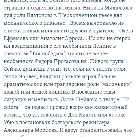
меняется, если не считать того эпизода, когда он
страшно похудел по настоянию Никиты Михалкова
для роли Платонова в "Неоконченной пьесе для
механического пианино". Время вычеркнуло из
списка живых многих его друзей и кумиров - Олега
Ефремова или Анатолия Эфроса... Но оно не стерло
ни воспоминания о его необычном Ленине в
спектакле "Так победим", ни его не менее
необычного Федора Протасова из "Живого трупа".
Сейчас думаешь о том, что, если не считать роли
тетки Чарлея, Калягин раньше играл больше
драматические или трагические роли "маленьких"
людей или людей лишних. В последние годы
ситуация изменилась. Даже Шейлока в театре ""Еt
cetera" " он подает прежде всего как характерный
артист, что уж говорить о Дон Кихоте или короле
Убю в постановках болгарского режиссера
Александра Морфова. И вдруг становится жаль, что