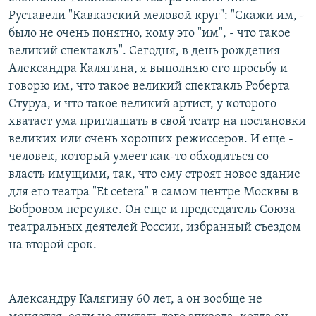
РАСПИСАНИЕ ВЕЩАНИЯ
Руставели "Кавказский меловой круг": "Скажи им, -
было не очень понятно, кому это "им", - что такое
ПОДПИШИТЕСЬ НА РАССЫЛКУ
великий спектакль". Сегодня, в день рождения
Александра Калягина, я выполняю его просьбу и
СОЦИАЛЬНЫЕ СЕТИ
говорю им, что такое великий спектакль Роберта
Стуруа, и что такое великий артист, у которого
хватает ума приглашать в свой театр на постановки
великих или очень хороших режиссеров. И еще -
человек, который умеет как-то обходиться со
Все сайты РСЕ/РС
власть имущими, так, что ему строят новое здание
для его театра "Еt cetera" в самом центре Москвы в
Бобровом переулке. Он еще и председатель Союза
театральных деятелей России, избранный съездом
на второй срок.
Александру Калягину 60 лет, а он вообще не