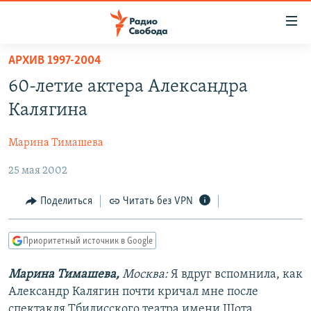
Ссылки
для
упрощенного
АРХИВ 1997-2004
ПРОГРАММЫ
доступа
60-летие актера Александра
ПОДКАСТЫ
Вернуться
Калягина
к
АВТОРСКИЕ ПРОЕКТЫ
основному
Марина Тимашева
ЦИТАТЫ СВОБОДЫ
содержанию
Вернутся
25 мая 2002
МНЕНИЯ
к
КУЛЬТУРА
Поделиться
Читать без VPN
главной
навигации
IDEL.РЕАЛИИ
Вернутся
Приоритетный источник в Google
КАВКАЗ.РЕАЛИИ
к
СЕВЕР.РЕАЛИИ
Марина Тимашева,
Москва:
Я вдруг вспомнила, как
поиску
Александр Калягин почти кричал мне после
СИБИРЬ.РЕАЛИИ
спектакля Тбилисского театра имени Шота