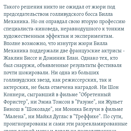
РАСПИСАНИЕ ВЕЩАНИЯ
Такого решения никто не ожидал от жюри под
председательством голливудского босса Билла
ПОДПИШИТЕСЬ НА РАССЫЛКУ
Механика. Но он оправдал свою вторую профессию
специалиста-киноведа, неравнодушного к тонким
СОЦИАЛЬНЫЕ СЕТИ
художественным эффектам и экспериментам.
Вполне возможно, что изнутри жюри Билла
Механика поддержали две французские актрисы -
Жаклин Биссе и Доминик Блан. Однако тех, кто
был снаружи, объявленные результаты фестиваля
Все сайты РСЕ/РС
почти шокировали. Ни одна из больших
голливудских звезд, как режиссерских, так и
актерских, не была отмечена наградой. Ни Шон
Коннери, сыгравший в фильме "Обретенный
Фористер", ни Эмма Томсон в "Разуме", ни Жульет
Бинош в "Шоколаде", ни Моника Белучи в фильме
"Малена", ни Майкл Дуглас в "Треффике". По сути,
проигнорированы и сами эти разрекламированные