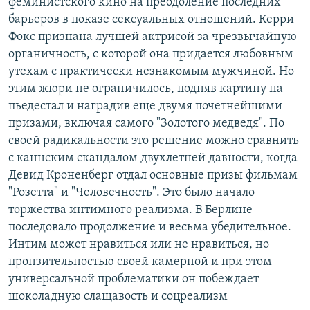
феминистского кино на преодоление последних
барьеров в показе сексуальных отношений. Керри
Фокс признана лучшей актрисой за чрезвычайную
органичность, с которой она придается любовным
утехам с практически незнакомым мужчиной. Но
этим жюри не ограничилось, подняв картину на
пьедестал и наградив еще двумя почетнейшими
призами, включая самого "Золотого медведя". По
своей радикальности это решение можно сравнить
с каннским скандалом двухлетней давности, когда
Девид Кроненберг отдал основные призы фильмам
"Розетта" и "Человечность". Это было начало
торжества интимного реализма. В Берлине
последовало продолжение и весьма убедительное.
Интим может нравиться или не нравиться, но
пронзительностью своей камерной и при этом
универсальной проблематики он побеждает
шоколадную слащавость и соцреализм