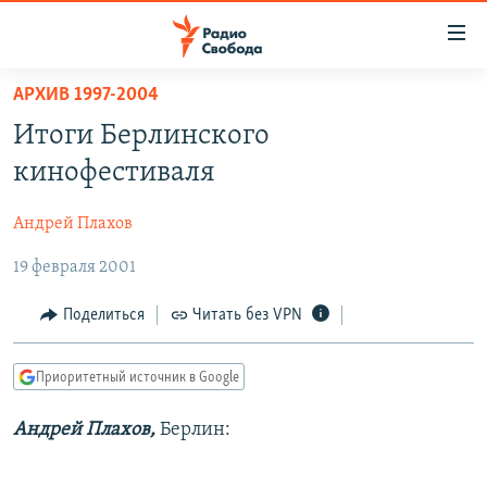
Ссылки
для
упрощенного
АРХИВ 1997-2004
ПРОГРАММЫ
доступа
Итоги Берлинского
ПОДКАСТЫ
Вернуться
кинофестиваля
к
АВТОРСКИЕ ПРОЕКТЫ
основному
Андрей Плахов
ЦИТАТЫ СВОБОДЫ
содержанию
Вернутся
19 февраля 2001
МНЕНИЯ
к
КУЛЬТУРА
Поделиться
Читать без VPN
главной
навигации
IDEL.РЕАЛИИ
Вернутся
Приоритетный источник в Google
КАВКАЗ.РЕАЛИИ
к
СЕВЕР.РЕАЛИИ
Андрей Плахов,
Берлин:
поиску
СИБИРЬ.РЕАЛИИ