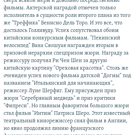
сверх всякой меры и довольно посредственные
фильмы. Актерской наградой отмечен только
исполнитель в сущности роли второго плана из того
же "Треффика" Бенисио Дель Торо. И это все, что
досталось Голливуду. Успех сопутствовал обоим
китайским конкурсным фильмам. "Пекинский
велосипед" Вана Сяошуая награжден вторым в
призовой иерархии спецпризом жюри. Награду за
режиссуру получил Ри Чен Шен за другую
китайскую картину "Ореховая красотка". Столь же
очевиден успех нового фильма датской "Догмы" под
названием "Итальянский для начинающих",
режиссер Луне Шерфиг. Ему присужден приз
жюри "Серебряный медведь" и приз критики
"Фипреси". Но главным фаворитом большого жюри
стал фильм "Интим" Патриса Шеро. Этот известный
театральный кинорежиссер снял фильм в Англии,
но явно продолжил линию французского