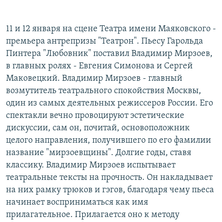
РАСПИСАНИЕ ВЕЩАНИЯ
ПОДПИШИТЕСЬ НА РАССЫЛКУ
11 и 12 января на сцене Театра имени Маяковского -
премьера антрепризы "Театрон". Пьесу Гарольда
Пинтера "Любовник" поставил Владимир Мирзоев,
СОЦИАЛЬНЫЕ СЕТИ
в главных ролях - Евгения Симонова и Сергей
Маковецкий. Владимир Мирзоев - главный
возмутитель театрального спокойствия Москвы,
один из самых деятельных режиссеров России. Его
спектакли вечно провоцируют эстетические
Все сайты РСЕ/РС
дискуссии, сам он, почитай, основоположник
целого направления, получившего по его фамилии
название "мирзоевщины". Долгие годы, ставя
классику. Владимир Мирзоев испытывает
театральные тексты на прочность. Он накладывает
на них рамку трюков и гэгов, благодаря чему пьеса
начинает восприниматься как имя
прилагательное. Прилагается оно к методу