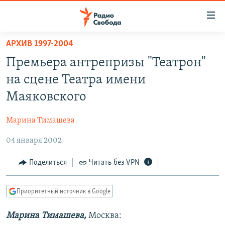
Ссылки
для
упрощенного
АРХИВ 1997-2004
ПРОГРАММЫ
доступа
Премьера антрепризы "Театрон"
ПОДКАСТЫ
Вернуться
на сцене Театра имени
к
АВТОРСКИЕ ПРОЕКТЫ
Маяковского
основному
ЦИТАТЫ СВОБОДЫ
содержанию
Марина Тимашева
Вернутся
МНЕНИЯ
к
04 января 2002
КУЛЬТУРА
главной
навигации
IDEL.РЕАЛИИ
Поделиться
Читать без VPN
Вернутся
КАВКАЗ.РЕАЛИИ
к
Приоритетный источник в Google
СЕВЕР.РЕАЛИИ
поиску
Марина Тимашева,
Москва:
СИБИРЬ.РЕАЛИИ