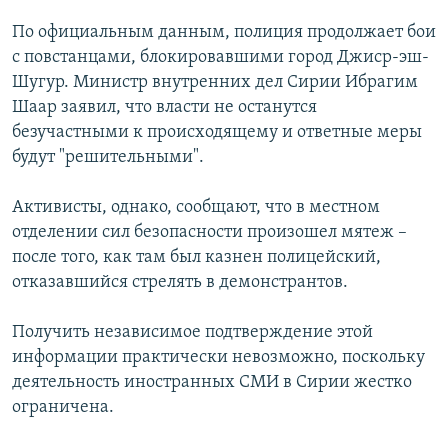
РАСПИСАНИЕ ВЕЩАНИЯ
По официальным данным, полиция продолжает бои
ПОДПИШИТЕСЬ НА РАССЫЛКУ
с повстанцами, блокировавшими город Джиср-эш-
Шугур. Министр внутренних дел Сирии Ибрагим
Шаар заявил, что власти не останутся
СОЦИАЛЬНЫЕ СЕТИ
безучастными к происходящему и ответные меры
будут "решительными".
Активисты, однако, сообщают, что в местном
отделении сил безопасности произошел мятеж –
Все сайты РСЕ/РС
после того, как там был казнен полицейский,
отказавшийся стрелять в демонстрантов.
Получить независимое подтверждение этой
информации практически невозможно, поскольку
деятельность иностранных СМИ в Сирии жестко
ограничена.