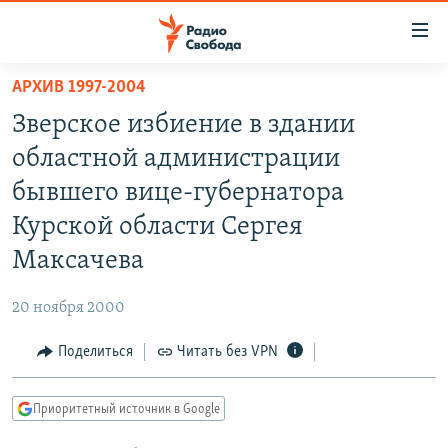
Ссылки
для
упрощенного
АРХИВ 1997-2004
ПРОГРАММЫ
доступа
Зверское избиение в здании
ПОДКАСТЫ
Вернуться
областной администрации
к
АВТОРСКИЕ ПРОЕКТЫ
бывшего вице-губернатора
основному
ЦИТАТЫ СВОБОДЫ
содержанию
Курской области Сергея
Вернутся
МНЕНИЯ
Максачева
к
КУЛЬТУРА
главной
20 ноября 2000
навигации
IDEL.РЕАЛИИ
Вернутся
Поделиться
Читать без VPN
КАВКАЗ.РЕАЛИИ
к
СЕВЕР.РЕАЛИИ
поиску
Приоритетный источник в Google
СИБИРЬ.РЕАЛИИ