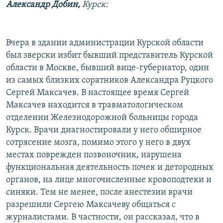
Александр Добин,
Курск:
РАСПИСАНИЕ ВЕЩАНИЯ
ПОДПИШИТЕСЬ НА РАССЫЛКУ
Вчера в здании администрации Курской области
СОЦИАЛЬНЫЕ СЕТИ
был зверски избит бывший представитель Курской
области в Москве, бывший вице-губернатор, один
из самых близких соратников Александра Руцкого
Сергей Максачев. В настоящее время Сергей
Максачев находится в травматологическом
отделении Железнодорожной больницы города
Все сайты РСЕ/РС
Курск. Врачи диагностировали у него обширное
сотрясение мозга, помимо этого у него в двух
местах поврежден позвоночник, нарушена
функциональная деятельность почек и детородных
органов, на лице многочисленные кровоподтеки и
синяки. Тем не менее, после анестезии врачи
разрешили Сергею Максачеву общаться с
журналистами. В частности, он рассказал, что в