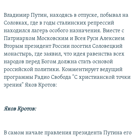
РАСПИСАНИЕ ВЕЩАНИЯ
Владимир Путин, находясь в отпуске, побывал на
ПОДПИШИТЕСЬ НА РАССЫЛКУ
Соловках, где в годы сталинских репрессий
находился лагерь особого назначения. Вместе с
СОЦИАЛЬНЫЕ СЕТИ
Патриархом Московским и Всея Руси Алексием
Вторым президент России посетил Соловецкий
монастырь, где заявил, что идея равенства всех
народов перед Богом должна стать основой
российской политики. Комментирует ведущий
Все сайты РСЕ/РС
программы Радио Свобода "С христианской точки
зрения" Яков Кротов:
Яков Кротов:
В самом начале правления президента Путина его