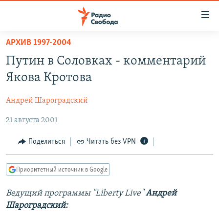
Ссылки
для
упрощенного
АРХИВ 1997-2004
ПРОГРАММЫ
доступа
Путин в Соловках - комментарий
ПОДКАСТЫ
Вернуться
Якова Кротова
к
АВТОРСКИЕ ПРОЕКТЫ
основному
Андрей Шароградский
ЦИТАТЫ СВОБОДЫ
содержанию
Вернутся
21 августа 2001
МНЕНИЯ
к
КУЛЬТУРА
Поделиться
Читать без VPN
главной
навигации
IDEL.РЕАЛИИ
Вернутся
Приоритетный источник в Google
КАВКАЗ.РЕАЛИИ
к
СЕВЕР.РЕАЛИИ
Ведущий программы "Liberty Live"
Андрей
поиску
Шароградский:
СИБИРЬ.РЕАЛИИ