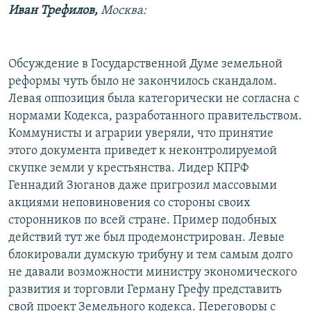
Иван Трефилов,
Москва:
РАСПИСАНИЕ ВЕЩАНИЯ
ПОДПИШИТЕСЬ НА РАССЫЛКУ
Обсуждение в Государственной Думе земельной
СОЦИАЛЬНЫЕ СЕТИ
реформы чуть было не закончилось скандалом.
Левая оппозиция была категорически не согласна с
нормами Кодекса, разработанного правительством.
Коммунисты и аграрии уверяли, что принятие
этого документа приведет к неконтролируемой
скупке земли у крестьянства. Лидер КПРФ
Все сайты РСЕ/РС
Геннадий Зюганов даже пригрозил массовыми
акциями неповиновения со стороны своих
сторонников по всей стране. Пример подобных
действий тут же был продемонстрирован. Левые
блокировали думскую трибуну и тем самым долго
не давали возможности министру экономического
развития и торговли Герману Грефу представить
свой проект Земельного кодекса. Переговоры с