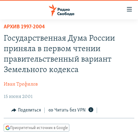
Ссылки
для
упрощенного
АРХИВ 1997-2004
ПРОГРАММЫ
доступа
Государственная Дума России
ПОДКАСТЫ
Вернуться
приняла в первом чтении
к
АВТОРСКИЕ ПРОЕКТЫ
правительственный вариант
основному
ЦИТАТЫ СВОБОДЫ
содержанию
Земельного кодекса
Вернутся
МНЕНИЯ
к
Иван Трефилов
КУЛЬТУРА
главной
15 июня 2001
навигации
IDEL.РЕАЛИИ
Вернутся
КАВКАЗ.РЕАЛИИ
Поделиться
Читать без VPN
к
СЕВЕР.РЕАЛИИ
поиску
Приоритетный источник в Google
СИБИРЬ.РЕАЛИИ